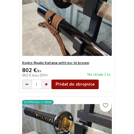
Kojiro Ryujin Katana with bo-hi brown
802 €
/
ks
Na sklade 1 ks
652 €
bez DPH
Pridať do zbrojnice
DOPRAVA V CENE