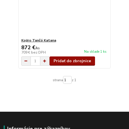
Kojiro Tančó Katana
872 €
/
ks
Na sklade 1 ks
709 €
bez DPH
Pridať do zbrojnice
strana
z 1
Informácie pre zákazníkov