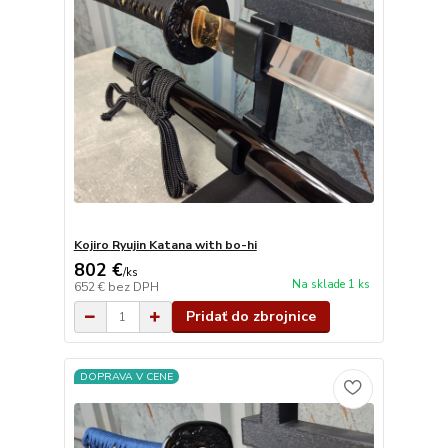
Kojiro Ryujin Katana with bo-hi
802 €
/
ks
Na sklade 1 ks
652 €
bez DPH
Pridať do zbrojnice
DOPRAVA V CENE