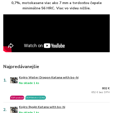
0,7%, motokasane viac ako 7 mm a tvrdosťou čepele
minimálne 56 HRC. Viac vo videu nižšie.
Najpredávanejšie
Kojiro Water Dragon Katana with bo-hi
1.
Na sklade 1 ks
802 €
652 € bez DPH
TOP produkt
DOPRAVA V CENE
Kojiro Ryujin Katana with bo-hi
2.
Na sklade 1 ks