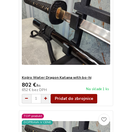
Kojiro Water Dragon Katana with bo-hi
802 €
/
ks
Na sklade 1 ks
652 €
bez DPH
Pridať do zbrojnice
TOP produkt
DOPRAVA V CENE