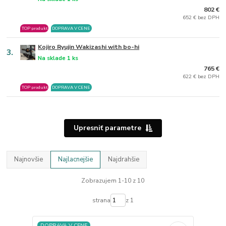
802 €
652 € bez DPH
TOP produkt
DOPRAVA V CENE
Kojiro Ryujin Wakizashi with bo-hi
3.
Na sklade 1 ks
765 €
622 € bez DPH
TOP produkt
DOPRAVA V CENE
Upresniť parametre
Najnovšie
Najlacnejšie
Najdrahšie
Zobrazujem 1-10 z 10
strana
z 1
DOPRAVA V CENE