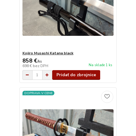
Kojiro Musashi Katana black
858 €
/
ks
Na sklade 1 ks
698 €
bez DPH
Pridať do zbrojnice
DOPRAVA V CENE