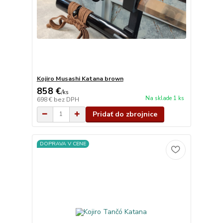
Kojiro Musashi Katana brown
858 €
/
ks
Na sklade 1 ks
698 €
bez DPH
Pridať do zbrojnice
DOPRAVA V CENE