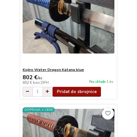
Kojiro Water Dragon Katana blue
802 €
/
ks
Na sklade 1 ks
652 €
bez DPH
Pridať do zbrojnice
DOPRAVA V CENE