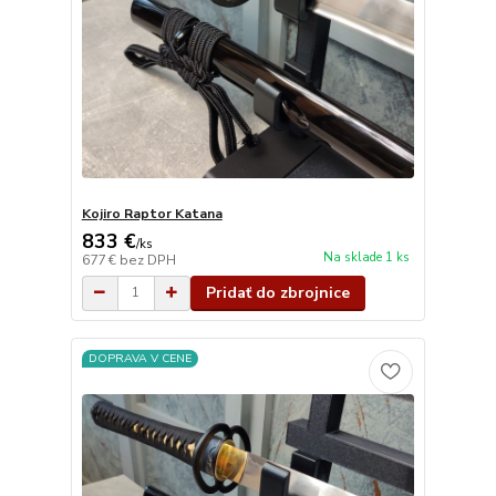
Kojiro Raptor Katana
833 €
/
ks
Na sklade 1 ks
677 €
bez DPH
Pridať do zbrojnice
DOPRAVA V CENE