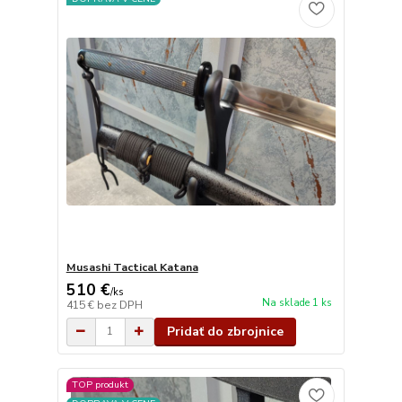
Musashi Tactical Katana
510 €
/
ks
Na sklade 1 ks
415 €
bez DPH
Pridať do zbrojnice
TOP produkt