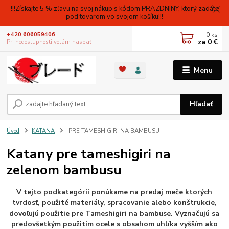
!!!Získajte 5 % zľavu na svoj nákup s kódom PRAZDNINY, ktorý zadáte
pod tovarom vo svojom košíku!!!
0
ks
+420 606059406
za
0 €
Pri nedostupnosti volám naspäť
Menu
Hľadať
Úvod
KATANA
PRE TAMESHIGIRI NA BAMBUSU
Katany pre tameshigiri na
zelenom bambusu
V tejto podkategórii ponúkame na predaj meče ktorých
tvrdosť, použité materiály, spracovanie alebo konštrukcie,
dovoľujú použitie pre Tameshigiri na bambuse. Vyznačujú sa
predovšetkým použitím ocele s obsahom uhlíka vyšším ako