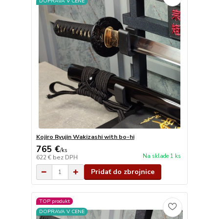
DOPRAVA V CENE
Kojiro Ryujin Wakizashi with bo-hi
765 €
/
ks
Na sklade 1 ks
622 €
bez DPH
Pridať do zbrojnice
TOP produkt
DOPRAVA V CENE