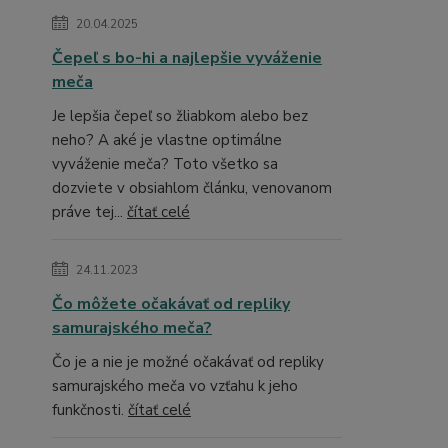
20.04.2025
Čepeľ s bo-hi a najlepšie vyváženie
meča
Je lepšia čepeľ so žliabkom alebo bez
neho? A aké je vlastne optimálne
vyváženie meča? Toto všetko sa
dozviete v obsiahlom článku, venovanom
práve tej...
čítať celé
24.11.2023
Čo môžete očakávať od repliky
samurajského meča?
Čo je a nie je možné očakávať od repliky
samurajského meča vo vzťahu k jeho
funkčnosti.
čítať celé