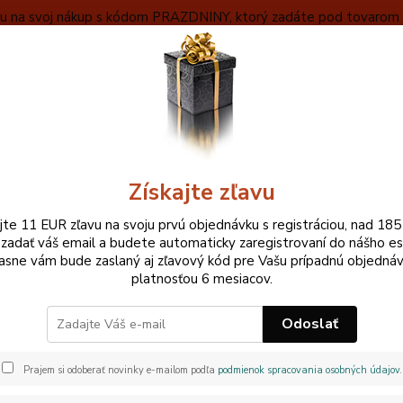
ľavu na svoj nákup s kódom PRAZDNINY, ktorý zadáte pod tovarom v
VYBERAŤ
OBCHODNÉ INFORMÁCIE
ZÁKLADNÝ POPIS MEČA
Neviet
Hľadať
+420
Pri ne
Získajte zľavu
NAŠE HODNOTENIE
ajte 11 EUR zľavu na svoju prvú objednávku s registráciou, nad 185
 zadať váš email a budete automaticky zaregistrovaní do nášho e
označené ako „Overená recenzia“ môžu priamo pri jednotlivých p
asne vám bude zaslaný aj zľavový kód pre Vašu prípadnú objednáv
platnosťou 6 mesiacov.
 na vloženie recenzie zaslaný v súvislosti s uskutočnenou objed
ou objednávkou.
Odoslať
né recenzie nemusia pochádzať od osoby, ktorá si výrobok alebo
Prajem si odoberať novinky e-mailom podľa
podmienok spracovania osobných údajov
.
pred zverejnením kontrolujeme iba z hľadiska nevhodného, prot