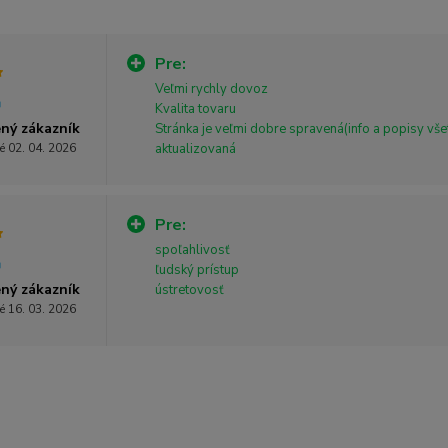
Pre:
Veľmi rychly dovoz
Kvalita tovaru
ný zákazník
Stránka je veľmi dobre spravená(info a popisy vše
é 02. 04. 2026
aktualizovaná
Pre:
spoľahlivosť
ľudský prístup
ný zákazník
ústretovosť
é 16. 03. 2026