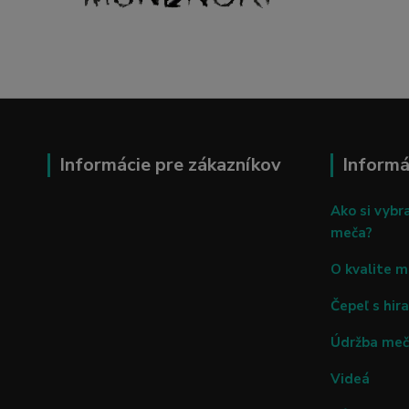
Informácie pre zákazníkov
Informá
Ako si vybr
meča?
O kvalite 
Čepeľ s hira
Údržba me
Videá