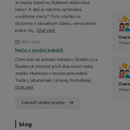
Je lepšia čepeľ so žliabkom alebo bez
neho? A aké je vlastne optimálne
vyváženie meča? Toto všetko sa
dozviete v obsiahlom článku, venovanom
práve tej...
čítať celé
Overe
08.07.2024
Pridan
Meče v novém kabátě
Dnes boli do ponuky eshopov Blades.cz a
Blades.sk vložené prvé dva meče našej
značky Munenori v novom prevedení.
Teda s Jabaramaki z pravej, hodvábnej...
Overe
čítať celé
Pridan
Zobraziť všetky novinky
blog