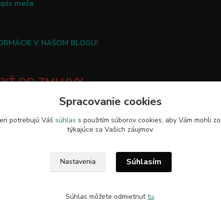
opis meča
FORMÁCIE V NAŠOM BLOGU!
IŤ OD ZMLUVY
Spracovanie cookies
eri potrebujú Váš
súhlas
s použitím súborov cookies, aby Vám mohli zo
týkajúce sa Vašich záujmov.
Upravit sběr cookies.
Súhlasím
Nastavenia
Súhlas môžete odmietnuť
tu
.