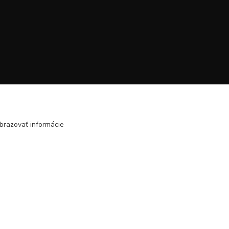
brazovať informácie
Vytvorené na
Eshop-rychlo.sk