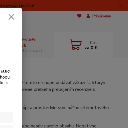
o svojom košíku!!!
Prihlásenie
e si rady? Zavolajte.
0
ks
 606059406
za
0 €
dostupnosti volám naspäť
 EUR!
shopu.
roduktoch v tomto e-shope pridávať zákazníci, ktorým
ku s
návkou. Overenie prebieha prepojením recenzie s
 službu zakúpila prostredníctvom nášho internetového
iprávneho alebo nesúvisiaceho obsahu. Negatívne