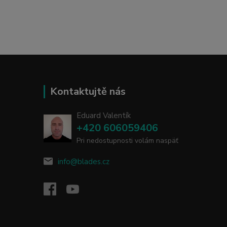
Kontaktujtě nás
Eduard Valentík
+420 606059406
Pri nedostupnosti volám naspäť
info@blades.cz