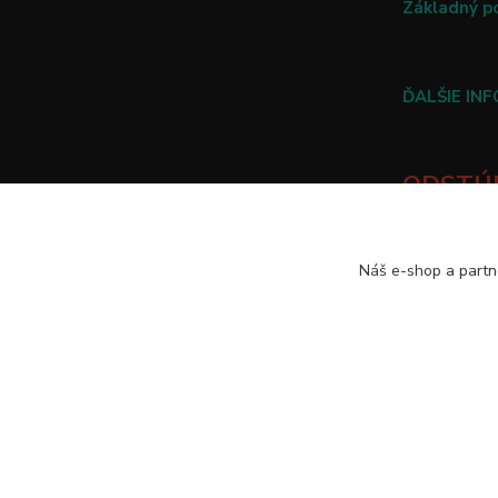
Základný p
ĎALŠIE IN
ODSTÚP
TU
Náš e-shop a partn
2010-2025 Všetky práva vyhradené.