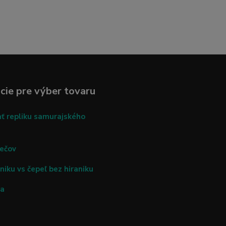
cie pre výber tovaru
ať repliku samurajského
mečov
niku vs čepeľ bez hiraniku
ča