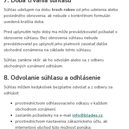
7. Doba trvania súhlasu
Súhlas udeľujem na dobu
troch rokov
od jeho udelenia alebo
posledného obnovenia, ak nebude v konkrétnom formulári
uvedená kratšia doba.
Pred uplynutím tejto doby ma môže prevádzkovateľ požiadať o
obnovenie súhlasu. Bez obnovenia súhlasu nebude
prevádzkovateľ po uplynutí jeho platnosti zasielať ďalšie
obchodné oznámenia na základe tohto súhlasu.
Súhlas zanikne skôr, ak ho odvolám alebo sa z odberu
obchodných oznámení odhlásim.
8. Odvolanie súhlasu a odhlásenie
Súhlas môžem kedykoľvek bezplatne odvolať a z odberu sa
odhlásiť:
prostredníctvom odhlasovacieho odkazu v každom
obchodnom oznámení;
zaslaním požiadavky na e-mail
info@blades.cz
;
prostredníctvom nastavenia zákazníckeho účtu, ak
internetový obchod túto možnosť ponúka;