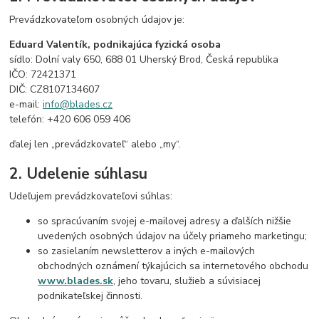
Prevádzkovateľom osobných údajov je:
Eduard Valentík, podnikajúca fyzická osoba
sídlo: Dolní valy 650, 688 01 Uherský Brod, Česká republika
IČO: 72421371
DIČ: CZ8107134607
e-mail:
info@blades.cz
telefón: +420 606 059 406
ďalej len „prevádzkovateľ“ alebo „my“.
2. Udelenie súhlasu
Udeľujem prevádzkovateľovi súhlas:
so spracúvaním svojej e-mailovej adresy a ďalších nižšie
uvedených osobných údajov na účely priameho marketingu;
so zasielaním newsletterov a iných e-mailových
obchodných oznámení týkajúcich sa internetového obchodu
www.blades.sk
, jeho tovaru, služieb a súvisiacej
podnikateľskej činnosti.