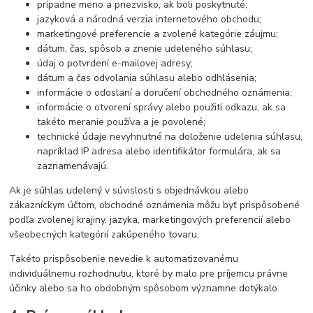
prípadne meno a priezvisko, ak boli poskytnuté;
jazyková a národná verzia internetového obchodu;
marketingové preferencie a zvolené kategórie záujmu;
dátum, čas, spôsob a znenie udeleného súhlasu;
údaj o potvrdení e-mailovej adresy;
dátum a čas odvolania súhlasu alebo odhlásenia;
informácie o odoslaní a doručení obchodného oznámenia;
informácie o otvorení správy alebo použití odkazu, ak sa
takéto meranie používa a je povolené;
technické údaje nevyhnutné na doloženie udelenia súhlasu,
napríklad IP adresa alebo identifikátor formulára, ak sa
zaznamenávajú.
Ak je súhlas udelený v súvislosti s objednávkou alebo
zákazníckym účtom, obchodné oznámenia môžu byť prispôsobené
podľa zvolenej krajiny, jazyka, marketingových preferencií alebo
všeobecných kategórií zakúpeného tovaru.
Takéto prispôsobenie nevedie k automatizovanému
individuálnemu rozhodnutiu, ktoré by malo pre príjemcu právne
účinky alebo sa ho obdobným spôsobom významne dotýkalo.