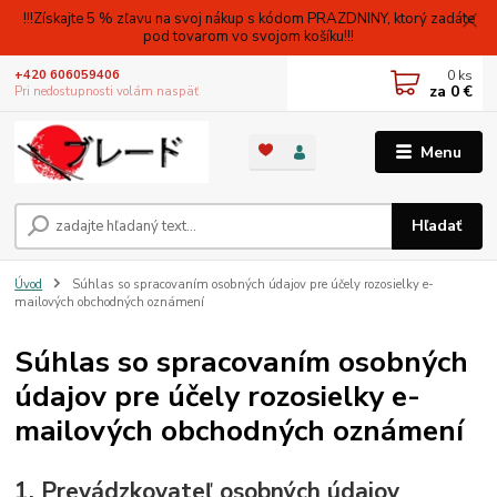
!!!Získajte 5 % zľavu na svoj nákup s kódom PRAZDNINY, ktorý zadáte
pod tovarom vo svojom košíku!!!
0
ks
+420 606059406
za
0 €
Pri nedostupnosti volám naspäť
Menu
Hľadať
Úvod
Súhlas so spracovaním osobných údajov pre účely rozosielky e-
mailových obchodných oznámení
Súhlas so spracovaním osobných
údajov pre účely rozosielky e-
mailových obchodných oznámení
1. Prevádzkovateľ osobných údajov