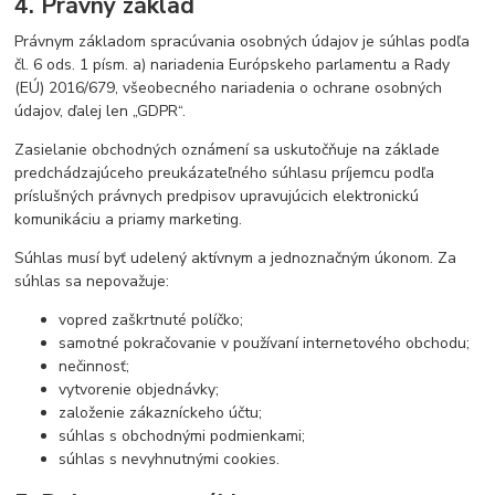
4. Právny základ
Právnym základom spracúvania osobných údajov je súhlas podľa
čl. 6 ods. 1 písm. a) nariadenia Európskeho parlamentu a Rady
(EÚ) 2016/679, všeobecného nariadenia o ochrane osobných
údajov, ďalej len „GDPR“.
Zasielanie obchodných oznámení sa uskutočňuje na základe
predchádzajúceho preukázateľného súhlasu príjemcu podľa
príslušných právnych predpisov upravujúcich elektronickú
komunikáciu a priamy marketing.
Súhlas musí byť udelený aktívnym a jednoznačným úkonom. Za
súhlas sa nepovažuje:
vopred zaškrtnuté políčko;
samotné pokračovanie v používaní internetového obchodu;
nečinnosť;
vytvorenie objednávky;
založenie zákazníckeho účtu;
súhlas s obchodnými podmienkami;
súhlas s nevyhnutnými cookies.