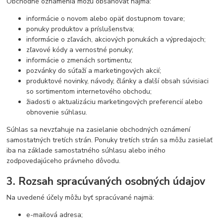
Obchodné oznámenia môžu obsahovať najmä:
informácie o novom alebo opäť dostupnom tovare;
ponuky produktov a príslušenstva;
informácie o zľavách, akciových ponukách a výpredajoch;
zľavové kódy a vernostné ponuky;
informácie o zmenách sortimentu;
pozvánky do súťaží a marketingových akcií;
produktové novinky, návody, články a ďalší obsah súvisiaci
so sortimentom internetového obchodu;
žiadosti o aktualizáciu marketingových preferencií alebo
obnovenie súhlasu.
Súhlas sa nevzťahuje na zasielanie obchodných oznámení
samostatných tretích strán. Ponuky tretích strán sa môžu zasielať
iba na základe samostatného súhlasu alebo iného
zodpovedajúceho právneho dôvodu.
3. Rozsah spracúvaných osobných údajov
Na uvedené účely môžu byť spracúvané najmä:
e-mailová adresa;