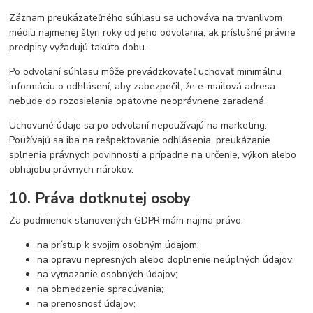
Záznam preukázateľného súhlasu sa uchováva na trvanlivom
médiu najmenej štyri roky od jeho odvolania, ak príslušné právne
predpisy vyžadujú takúto dobu.
Po odvolaní súhlasu môže prevádzkovateľ uchovať minimálnu
informáciu o odhlásení, aby zabezpečil, že e-mailová adresa
nebude do rozosielania opätovne neoprávnene zaradená.
Uchované údaje sa po odvolaní nepoužívajú na marketing.
Používajú sa iba na rešpektovanie odhlásenia, preukázanie
splnenia právnych povinností a prípadne na určenie, výkon alebo
obhajobu právnych nárokov.
10. Práva dotknutej osoby
Za podmienok stanovených GDPR mám najmä právo:
na prístup k svojim osobným údajom;
na opravu nepresných alebo doplnenie neúplných údajov;
na vymazanie osobných údajov;
na obmedzenie spracúvania;
na prenosnosť údajov;