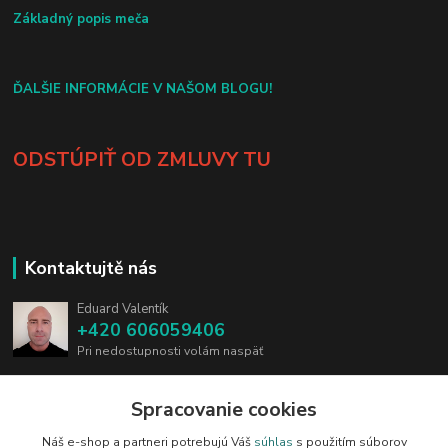
Základný popis meča
ĎALŠIE INFORMÁCIE V NAŠOM BLOGU!
ODSTÚPIŤ OD ZMLUVY TU
Kontaktujtě nás
Eduard Valentík
+420 606059406
Pri nedostupnosti volám naspäť
info@blades.cz
Spracovanie cookies
Náš e-shop a partneri potrebujú Váš
súhlas
s použitím súborov