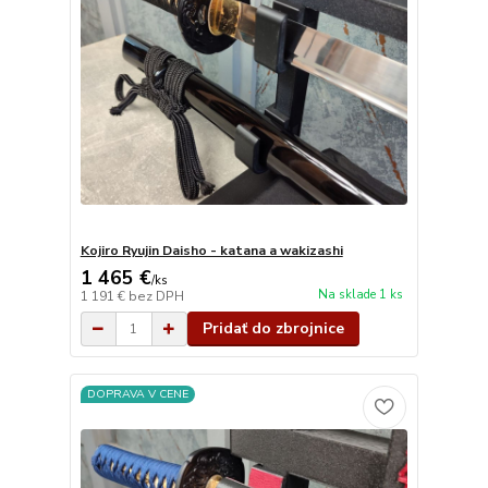
Kojiro Ryujin Daisho - katana a wakizashi
1 465 €
/
ks
Na sklade 1 ks
1 191 €
bez DPH
Pridať do zbrojnice
DOPRAVA V CENE