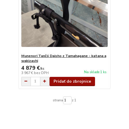
Munenori Tančó Daisho z Tamahagane - katana a
wakizashi
4 879 €
/
ks
Na sklade 1 ks
3 967 €
bez DPH
Pridať do zbrojnice
strana
z 1