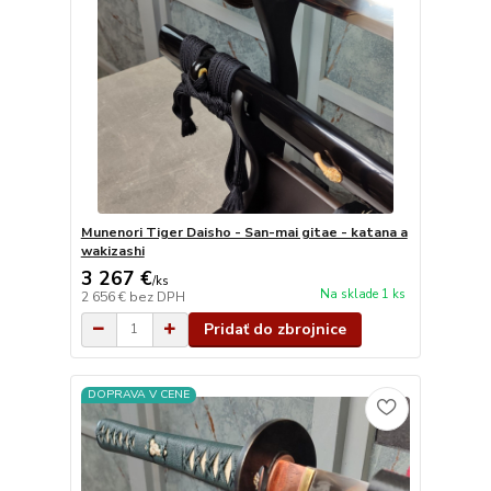
Munenori Tiger Daisho - San-mai gitae - katana a
wakizashi
3 267 €
/
ks
Na sklade 1 ks
2 656 €
bez DPH
Pridať do zbrojnice
DOPRAVA V CENE