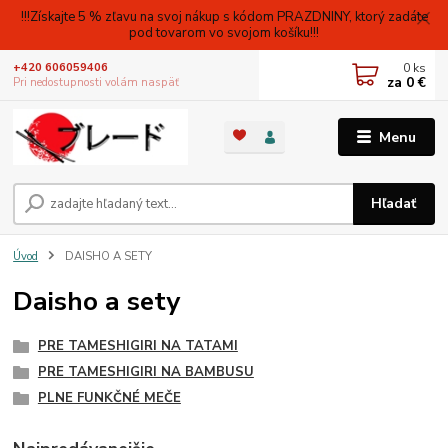
!!!Získajte 5 % zľavu na svoj nákup s kódom PRAZDNINY, ktorý zadáte
pod tovarom vo svojom košíku!!!
0
ks
+420 606059406
za
0 €
Pri nedostupnosti volám naspäť
Menu
Hľadať
Úvod
DAISHO A SETY
Daisho a sety
PRE TAMESHIGIRI NA TATAMI
PRE TAMESHIGIRI NA BAMBUSU
PLNE FUNKČNÉ MEČE