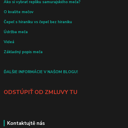
Ako si vybrať repliku samurajského meča?
O kvalite mečov
Čepeľ s hiraniku vs čepeľ bez hiraniku
Údržba meča
Videá
Základný popis meča
ĎALŠIE INFORMÁCIE V NAŠOM BLOGU!
ODSTÚPIŤ OD ZMLUVY TU
Kontaktujtě nás