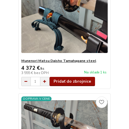
Munenori Matsu Daisho Tamahagane steel
4 372 €
/
ks
Na sklade 1 ks
3 555 €
bez DPH
Pridať do zbrojnice
DOPRAVA V CENE