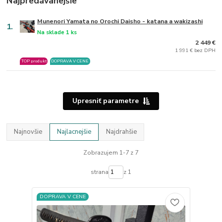
Najpredávanejšie
Munenori Yamata no Orochi Daisho - katana a wakizashi
1.
Na sklade 1 ks
2 449 €
1 991 € bez DPH
TOP produkt
DOPRAVA V CENE
Upresniť parametre
Najnovšie
Najlacnejšie
Najdrahšie
Zobrazujem 1-7 z 7
strana
z 1
DOPRAVA V CENE