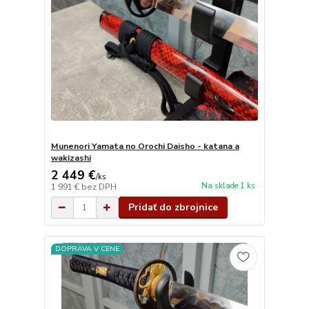
Munenori Yamata no Orochi Daisho - katana a
wakizashi
2 449 €
/
ks
Na sklade 1 ks
1 991 €
bez DPH
Pridať do zbrojnice
DOPRAVA V CENE