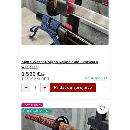
Kojiro Water Dragon Daisho blue - katana a
wakizashi
1 560 €
/
ks
Na sklade 1 ks
1 268 €
bez DPH
Pridať do zbrojnice
TOP produkt
DOPRAVA V CENE