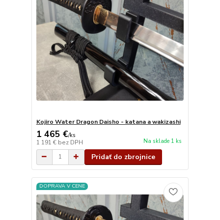
Kojiro Water Dragon Daisho - katana a wakizashi
1 465 €
/
ks
Na sklade 1 ks
1 191 €
bez DPH
Pridať do zbrojnice
DOPRAVA V CENE