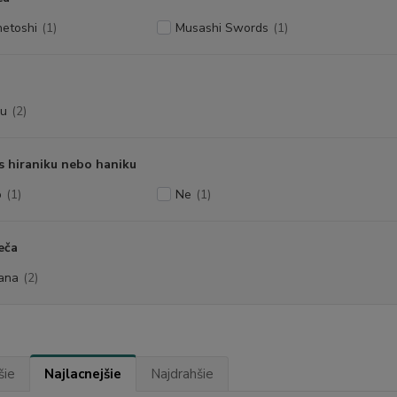
etoshi
(1)
Musashi Swords
(1)
u
(2)
s hiraniku nebo haniku
o
(1)
Ne
(1)
eča
ana
(2)
šie
Najlacnejšie
Najdrahšie