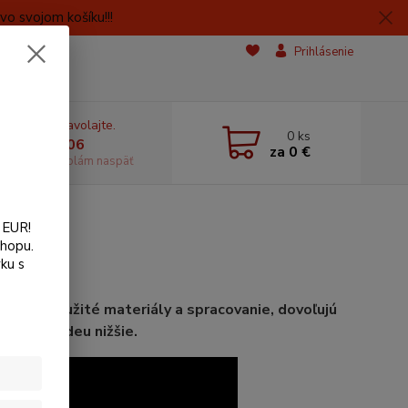
o svojom košíku!!!
Prihlásenie
e si rady? Zavolajte.
0
ks
 606059406
za
0 €
dostupnosti volám naspäť
 EUR!
shopu.
ku s
denie, použité materiály a spracovanie, dovoľujú
Viac vo videu nižšie.