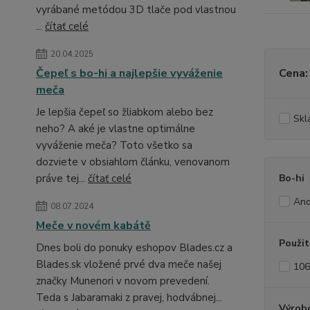
vyrábané metódou 3D tlače pod vlastnou
...
čítať celé
20.04.2025
Čepeľ s bo-hi a najlepšie vyváženie
Cena:
meča
Je lepšia čepeľ so žliabkom alebo bez
Skl
neho? A aké je vlastne optimálne
vyváženie meča? Toto všetko sa
dozviete v obsiahlom článku, venovanom
práve tej...
čítať celé
Bo-hi
An
08.07.2024
Meče v novém kabátě
Použit
Dnes boli do ponuky eshopov Blades.cz a
Blades.sk vložené prvé dva meče našej
106
značky Munenori v novom prevedení.
Teda s Jabaramaki z pravej, hodvábnej...
Výrob