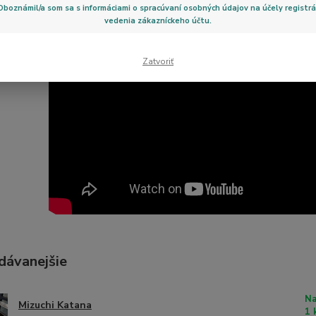
Oboznámil/a som sa s informáciami o spracúvaní osobných údajov na účely registrá
vedenia zákazníckeho účtu.
Zatvoriť
dávanejšie
Na
Mizuchi Katana
1 