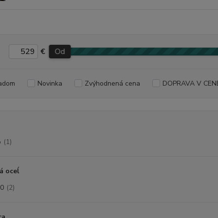
€
Od
adom
Novinka
Zvýhodnená cena
DOPRAVA V CEN
o
(1)
á oceĺ
0
(2)
ca