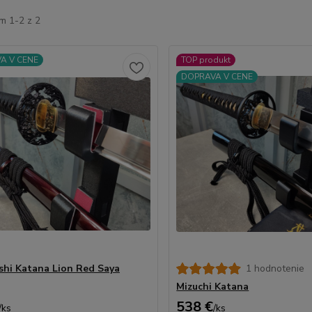
m 1-2 z 2
A V CENE
TOP produkt
DOPRAVA V CENE
hi Katana Lion Red Saya
1 hodnotenie
Mizuchi Katana
538 €
/
ks
/
ks