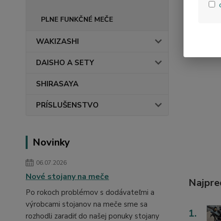
PLNE FUNKČNÉ MEČE
WAKIZASHI
DAISHO A SETY
SHIRASAYA
PRÍSLUŠENSTVO
Novinky
06.07.2026
Nové stojany na meče
Najpre
Po rokoch problémov s dodávateľmi a
výrobcami stojanov na meče sme sa
1.
rozhodli zaradiť do našej ponuky stojany