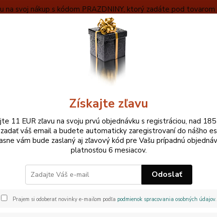
ľavu na svoj nákup s kódom PRAZDNINY, ktorý zadáte pod tovarom v
VYBERAŤ
OBCHODNÉ INFORMÁCIE
ZÁKLADNÝ POPIS MEČA
Neviet
Hľadať
+420
Pri ne
Získajte zľavu
KATANA
PRE TAMESHIGIRI NA TATAMI
ajte 11 EUR zľavu na svoju prvú objednávku s registráciou, nad 185
 zadať váš email a budete automaticky zaregistrovaní do nášho e
ny pro tameshigiri na tatami
asne vám bude zaslaný aj zľavový kód pre Vašu prípadnú objednáv
platnosťou 6 mesiacov.
 môžete vybrať z replík samurajských mečov, ktorých preve
Odoslať
použitie pre tameshigiri na tatami. 
Prajem si odoberať novinky e-mailom podľa
podmienok spracovania osobných údajov
.