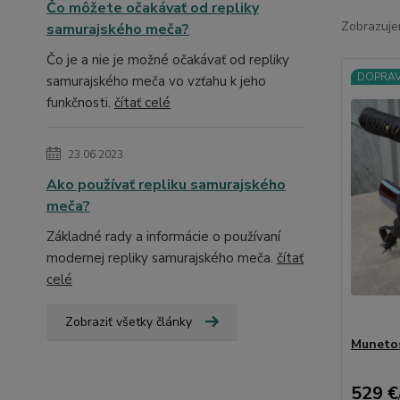
Čo môžete očakávať od repliky
Zobrazuje
samurajského meča?
Čo je a nie je možné očakávať od repliky
DOPRAV
samurajského meča vo vzťahu k jeho
funkčnosti.
čítať celé
23.06.2023
Ako používať repliku samurajského
meča?
Základné rady a informácie o používaní
modernej repliky samurajského meča.
čítať
celé
Zobraziť všetky články
Munetos
529 €