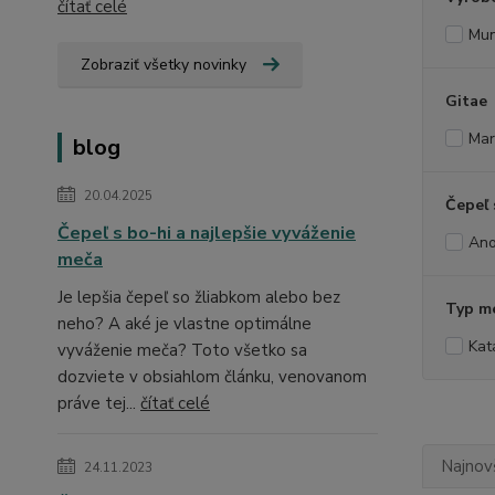
čítať celé
Mun
Zobraziť všetky novinky
Gitae
Mar
blog
20.04.2025
Čepeľ 
Čepeľ s bo-hi a najlepšie vyváženie
An
meča
Je lepšia čepeľ so žliabkom alebo bez
Typ m
neho? A aké je vlastne optimálne
Kat
vyváženie meča? Toto všetko sa
dozviete v obsiahlom článku, venovanom
práve tej...
čítať celé
Najnov
24.11.2023