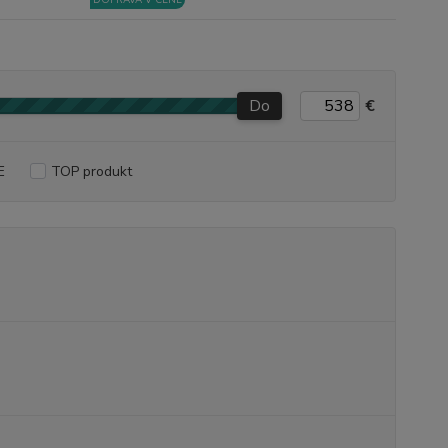
DOPRAVA V CENE
Do
€
E
TOP produkt