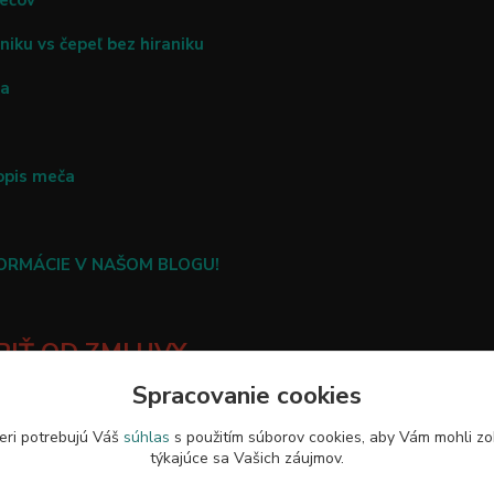
mečov
niku vs čepeľ bez hiraniku
ča
opis meča
FORMÁCIE V NAŠOM BLOGU!
IŤ OD ZMLUVY
Spracovanie cookies
eri potrebujú Váš
súhlas
s použitím súborov cookies, aby Vám mohli zo
týkajúce sa Vašich záujmov.