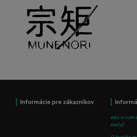
Informácie pre zákazníkov
Informá
Ako si vybr
meča?