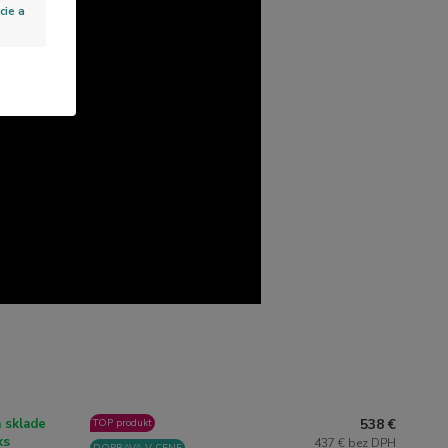
cie a
538 €
 sklade
TOP produkt
ks
437 € bez DPH