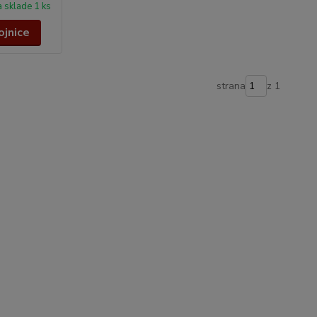
 sklade 1 ks
ojnice
strana
z 1