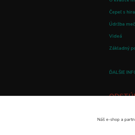
O kvalite 
Čepeľ s hira
Údržba me
Videá
Základný p
ĎALŠIE IN
ODSTÚP
TU
Náš e-shop a partn