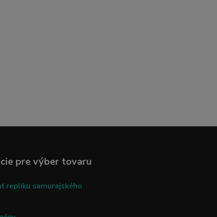
cie pre výber tovaru
ať repliku samurajského