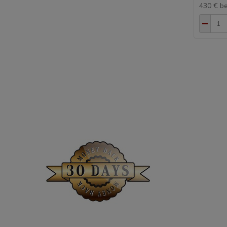
430 €
b