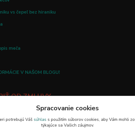
mečov
niku vs čepeľ bez hiraniku
ča
opis meča
FORMÁCIE V NAŠOM BLOGU!
IŤ OD ZMLUVY
Spracovanie cookies
eri potrebujú Váš
súhlas
s použitím súborov cookies, aby Vám mohli zo
týkajúce sa Vašich záujmov.