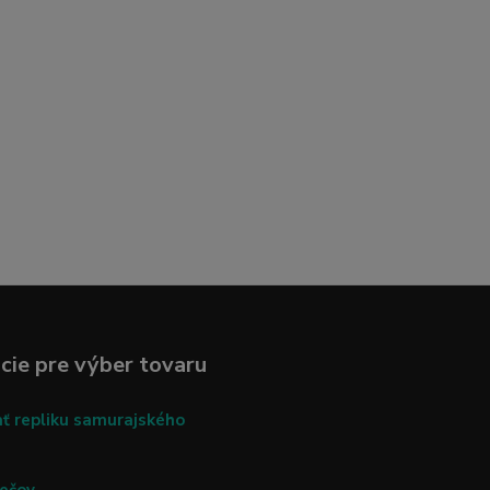
cie pre výber tovaru
ať repliku samurajského