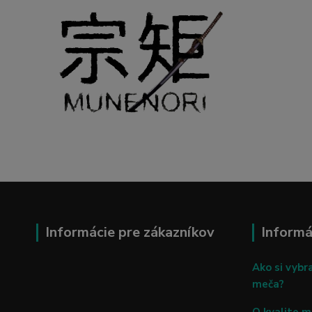
Informácie pre zákazníkov
Informá
Ako si vybr
meča?