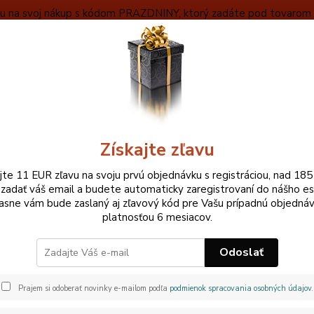
ľavu na svoj nákup s kódom PRAZDNINY, ktorý zadáte pod tovarom v
VYBERAŤ
OBCHODNÉ INFORMÁCIE
ZÁKLADNÝ POPIS MEČA
Neviet
Hľadať
+420
Pri ne
Získajte zľavu
DAISHO A SETY
PRE TAMESHIGIRI NA TATAMI
ajte 11 EUR zľavu na svoju prvú objednávku s registráciou, nad 185
 zadať váš email a budete automaticky zaregistrovaní do nášho e
 TAMESHIGIRI NA TATAMI
asne vám bude zaslaný aj zľavový kód pre Vašu prípadnú objednáv
platnosťou 6 mesiacov.
 môžete vybrať z replík samurajských mečov, ktorých preve
Odoslať
použitie pre tameshigiri na tatami. 
Prajem si odoberať novinky e-mailom podľa
podmienok spracovania osobných údajov
.