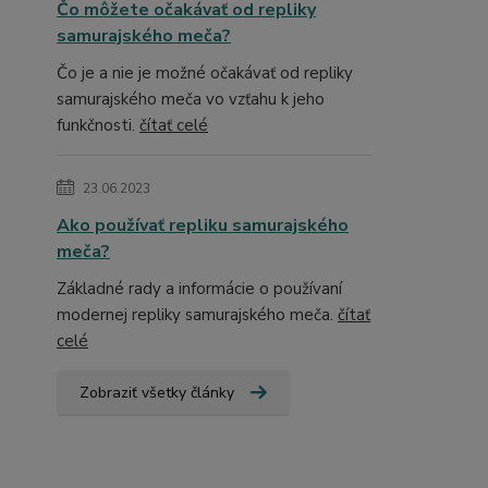
Čo môžete očakávať od repliky
samurajského meča?
Čo je a nie je možné očakávať od repliky
samurajského meča vo vzťahu k jeho
funkčnosti.
čítať celé
23.06.2023
Ako používať repliku samurajského
meča?
Základné rady a informácie o používaní
modernej repliky samurajského meča.
čítať
celé
Zobraziť všetky články