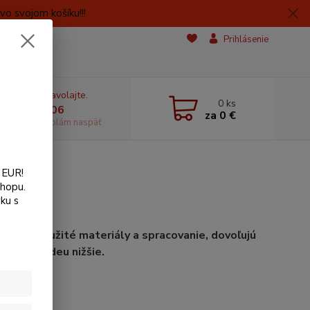
o svojom košíku!!!
Prihlásenie
e si rady? Zavolajte.
0
ks
 606059406
za
0 €
dostupnosti volám naspäť
 EUR!
shopu.
ku s
denie, použité materiály a spracovanie, dovoľujú
Viac vo videu nižšie.