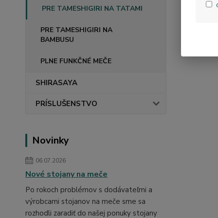
PRE TAMESHIGIRI NA TATAMI
PRE TAMESHIGIRI NA
BAMBUSU
PLNE FUNKČNÉ MEČE
SHIRASAYA
PRÍSLUŠENSTVO
Novinky
06.07.2026
Nové stojany na meče
Po rokoch problémov s dodávateľmi a
výrobcami stojanov na meče sme sa
rozhodli zaradiť do našej ponuky stojany