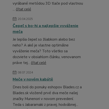
vyrábané metódou 3D tlače pod vlastnou
...
čítať celé
20.04.2025
Čepeľ s bo-hi a najlepšie vyváženie
meča
Je lepšia čepeľ so žliabkom alebo bez
neho? A aké je vlastne optimálne
vyváženie meča? Toto všetko sa
dozviete v obsiahlom článku, venovanom
práve tej...
čítať celé
08.07.2024
Meče v novém kabátě
Dnes boli do ponuky eshopov Blades.cz a
Blades.sk vložené prvé dva meče našej
značky Munenori v novom prevedení.
Teda s Jabaramaki z pravej, hodvábnej...