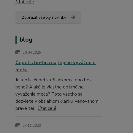
čítať celé
Zobraziť všetky novinky
blog
20.04.2025
Čepeľ s bo-hi a najlepšie vyváženie
meča
Je lepšia čepeľ so žliabkom alebo bez
neho? A aké je vlastne optimálne
vyváženie meča? Toto všetko sa
dozviete v obsiahlom článku, venovanom
práve tej...
čítať celé
24.11.2023