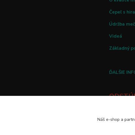
O kvalite 
Čepeľ s hira
Údržba me
Videá
Základný p
ĎALŠIE IN
ODSTÚP
TU
Náš e-shop a partn