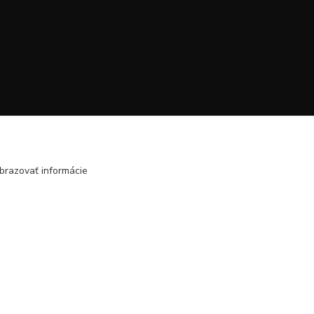
brazovať informácie
Vytvorené na
Eshop-rychlo.sk