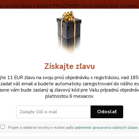
ľavu na svoj nákup s kódom PRAZDNINY, ktorý zadáte pod tovarom v
VYBERAŤ
OBCHODNÉ INFORMÁCIE
ZÁKLADNÝ POPIS MEČA
Neviet
Hľadať
+420
Pri ne
Získajte zľavu
lásenie
ajte 11 EUR zľavu na svoju prvú objednávku s registráciou, nad 185
 zadať váš email a budete automaticky zaregistrovaní do nášho e
asne vám bude zaslaný aj zľavový kód pre Vašu prípadnú objednáv
platnosťou 6 mesiacov.
*
Odoslať
*
Prajem si odoberať novinky e-mailom podľa
podmienok spracovania osobných údajov
.