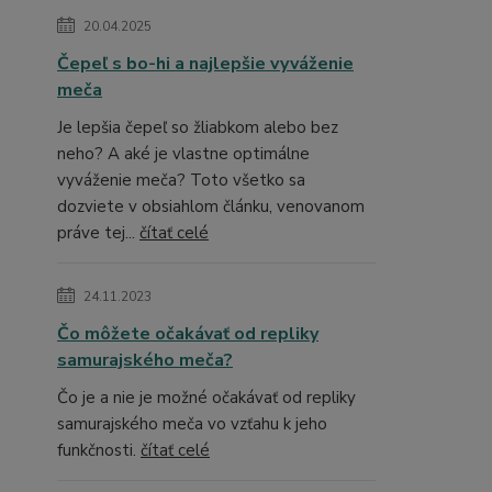
20.04.2025
Čepeľ s bo-hi a najlepšie vyváženie
meča
Je lepšia čepeľ so žliabkom alebo bez
neho? A aké je vlastne optimálne
vyváženie meča? Toto všetko sa
dozviete v obsiahlom článku, venovanom
práve tej...
čítať celé
24.11.2023
Čo môžete očakávať od repliky
samurajského meča?
Čo je a nie je možné očakávať od repliky
samurajského meča vo vzťahu k jeho
funkčnosti.
čítať celé