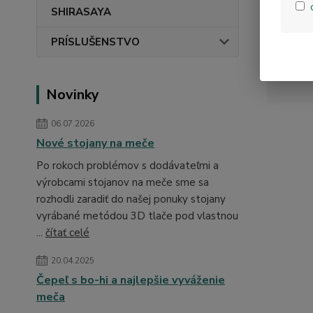
SHIRASAYA
PRÍSLUŠENSTVO
Novinky
06.07.2026
Nové stojany na meče
Po rokoch problémov s dodávateľmi a
výrobcami stojanov na meče sme sa
rozhodli zaradiť do našej ponuky stojany
vyrábané metódou 3D tlače pod vlastnou
...
čítať celé
20.04.2025
Čepeľ s bo-hi a najlepšie vyváženie
meča