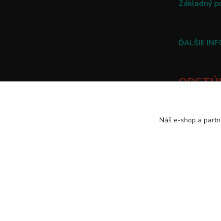
Základný p
ĎALŠIE IN
ODSTÚP
TU
Náš e-shop a partn
2010-2025 Všetky práva vyhradené.