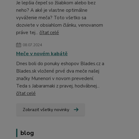
Je lepšia čepeľ so žliabkom alebo bez
neho? A aké je vlastne optimálne
vyváženie meča? Toto všetko sa
dozviete v obsiahlom článku, venovanom
práve tej...
čítať celé
08.07.2024
Meče v novém kabátě
Dnes boli do ponuky eshopov Blades.cz a
Blades.sk vložené prvé dva meče našej
značky Munenori v novom prevedení.
Teda s Jabaramaki z pravej, hodvábnej...
čítať celé
Zobraziť všetky novinky
blog