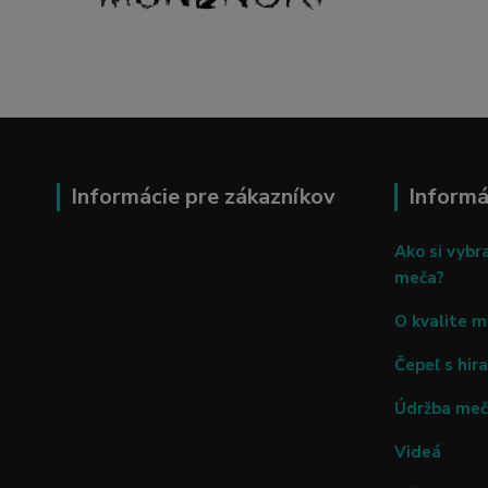
Informácie pre zákazníkov
Informá
Ako si vybr
meča?
O kvalite 
Čepeľ s hira
Údržba me
Videá