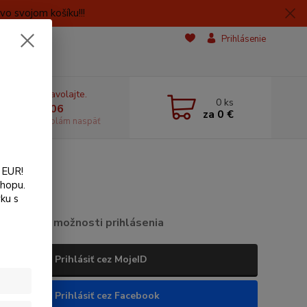
o svojom košíku!!!
Prihlásenie
e si rady? Zavolajte.
0
ks
 606059406
za
0 €
dostupnosti volám naspäť
 EUR!
shopu.
ku s
Ďalšie možnosti prihlásenia
Prihlásiť cez MojeID
Prihlásiť cez Facebook