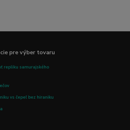
cie pre výber tovaru
ať repliku samurajského
mečov
niku vs čepeľ bez hiraniku
ča