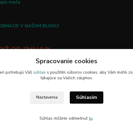
opis meča
FORMÁCIE V NAŠOM BLOGU!
IŤ OD ZMLUVY
Spracovanie cookies
eri potrebujú Váš
súhlas
s použitím súborov cookies, aby Vám mohli zo
týkajúce sa Vašich záujmov.
Upravit sběr cookies.
Súhlasím
Nastavenia
Súhlas môžete odmietnuť
tu
.