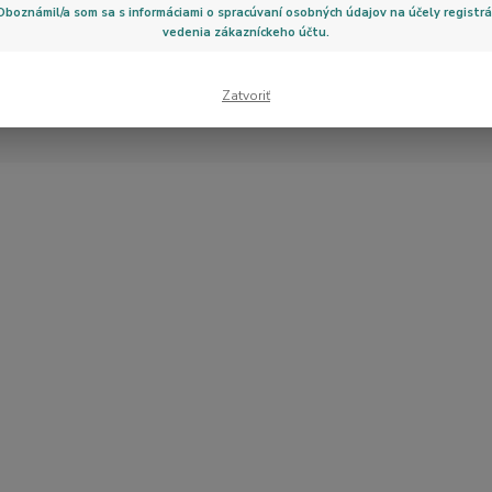
Poslať zabudnuté heslo
Oboznámil/a som sa s informáciami o spracúvaní osobných údajov na účely registrá
vedenia zákazníckeho účtu.
Prihlásiť sa
Zatvoriť
Zatiaľ nemám účet, chcem sa
Registrovať