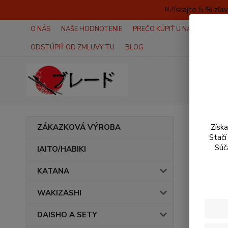
!!!Získajte 5 % z
O NÁS
NAŠE HODNOTENIE
PREČO KÚPIŤ U NÁS?
AKO 
ODSTÚPIŤ OD ZMLUVY TU
BLOG
Prih
ZÁKAZKOVÁ VÝROBA
Získ
Stačí
Súč
IAITO/HABIKI
KATANA
Email
WAKIZASHI
Heslo
DAISHO A SETY