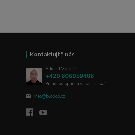
Kontaktujtě nás
Eduard Valentík
+420 606059406
Pri nedostupnosti volám naspäť
info@blades.cz