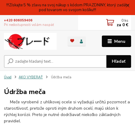
!!!Získajte 5 % zľavu na svoj nákup s kódom PRAZDNINY, ktorý zadáte
pod tovarom vo svojom košíku!!!
0
ks
+420 606059406
za
0 €
Pri nedostupnosti volám naspäť
Menu
Hľadať
Úvod
AKO VYBERAŤ
Údržba meča
Údržba meča
Meče vyrobené z uhlíkovej ocele si vyžadujú určitú pozornosť a
starostlivosť, pretože oproti iným druhom ocelí, majú sklon k
rýchlej korózii. Preto je nutné dodržiavať niekoľko základných
pravidiel.