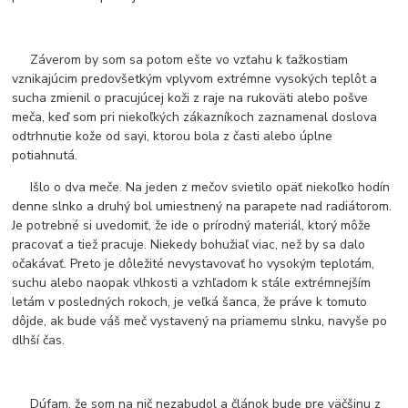
Záverom by som sa potom ešte vo vzťahu k ťažkostiam
vznikajúcim predovšetkým vplyvom extrémne vysokých teplôt a
sucha zmienil o pracujúcej koži z raje na rukoväti alebo pošve
meča, keď som pri niekoľkých zákazníkoch zaznamenal doslova
odtrhnutie kože od sayi, ktorou bola z časti alebo úplne
potiahnutá.
Išlo o dva meče. Na jeden z mečov svietilo opäť niekoľko hodín
denne slnko a druhý bol umiestnený na parapete nad radiátorom.
Je potrebné si uvedomiť, že ide o prírodný materiál, ktorý môže
pracovať a tiež pracuje. Niekedy bohužiaľ viac, než by sa dalo
očakávať. Preto je dôležité nevystavovať ho vysokým teplotám,
suchu alebo naopak vlhkosti a vzhľadom k stále extrémnejším
letám v posledných rokoch, je veľká šanca, že práve k tomuto
dôjde, ak bude váš meč vystavený na priamemu slnku, navyše po
dlhší čas.
Dúfam, že som na nič nezabudol a článok bude pre väčšinu z