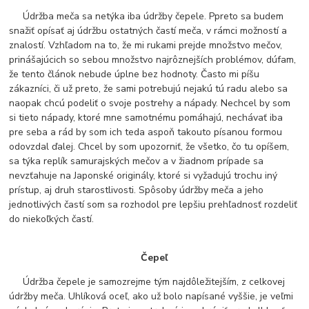
Údržba meča sa netýka iba údržby čepele. Ppreto sa budem
snažiť opísať aj údržbu ostatných častí meča, v rámci možností a
znalostí. Vzhľadom na to, že mi rukami prejde množstvo mečov,
prinášajúcich so sebou množstvo najrôznejších problémov, dúfam,
že tento článok nebude úplne bez hodnoty. Často mi píšu
zákazníci, či už preto, že sami potrebujú nejakú tú radu alebo sa
naopak chcú podeliť o svoje postrehy a nápady. Nechcel by som
si tieto nápady, ktoré mne samotnému pomáhajú, nechávať iba
pre seba a rád by som ich teda aspoň takouto písanou formou
odovzdal ďalej. Chcel by som upozorniť, že všetko, čo tu opíšem,
sa týka replík samurajských mečov a v žiadnom prípade sa
nevzťahuje na Japonské originály, ktoré si vyžadujú trochu iný
prístup, aj druh starostlivosti. Spôsoby údržby meča a jeho
jednotlivých častí som sa rozhodol pre lepšiu prehľadnosť rozdeliť
do niekoľkých častí.
Čepeľ
Údržba čepele je samozrejme tým najdôležitejším, z celkovej
údržby meča. Uhlíková oceľ, ako už bolo napísané vyššie, je veľmi