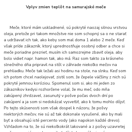
Vplyv zmien teplôt na samurajské meče
Meče, ktoré mám uskladnené, sú pokryté naozaj silnou vrstvou
oleja, pretože pri takom množstve nie som schopný sa o ne starať
a udržiavať ich tak, ako keby som mal doma 1 alebo 2 meče. Keď
však príde zákazník, ktorý uprednostňuje osobný odber a chce si
meče poriadne prezrieť, musím ich samozrejme zbaviť oleja, aby
bolo vidieť napr. hamon tak, ako má. Raz som takto za krásneho
slnečného dňa pripravil na stôl v záhrade niekoľko mečov na
prehliadku. Meče tak ležali asi hodinu na stole, na slnku. Keď som
ich potom chcel naolejovať, zistil som, že čepele väčšiny z nich sú
pokryté jemnou koróziou. Spomenul som si, ako mi jeden zo
zákazníkov kedysi rozhorčene volal, že mu meč, odo mňa
zakúpený zhrdzavel, zasunutý v pošve počas dvoch dní po
zakúpení a ja som si nedokázal vysvetliť, ako k tomu mohlo dôjsť.
Po tejto skúsenosti som však dospel k názoru, že pošvy
niektorých mečov, nie sú až tak dokonale vysušené, ako by mali
byť a obsahujú isté percento vody (ako napokon každé drevo).
Vzhľadom na to, že sú niekoľkokrát lakované a z pošvy uzavretej