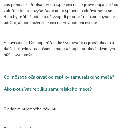
vás prínosom. Predsa len nákup meča nie je práve najlacnejšou
záležitosťou a navyše často ide o splnenie celoživotného sna.
Bola by určite škoda sa oň vzápätí pripraviť nejakou chybou v
údržbe, alebo uložením meča na nevhodnom mieste.
V súvislosti s tým odporúčam tiež venovať čas preštudovaniu
ďalších článkov na našom eshope a blogu, predovšetkým tým
nižšie uvedeným.
Čo môžete očakávať od repliky samurajského meča?
Ako používať repliku samurajského meča?
S prianím príjemného nákupu,