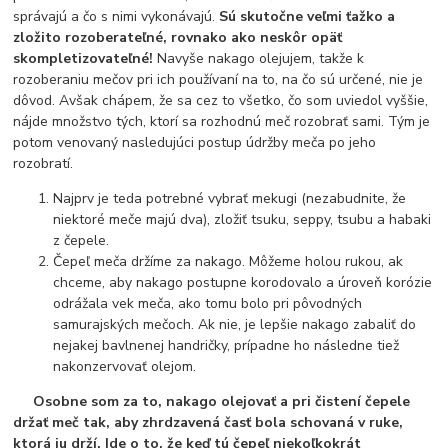
správajú a čo s nimi vykonávajú.
Sú skutočne veľmi ťažko a
zložito rozoberateľné, rovnako ako neskôr opäť
skompletizovateľné!
Navyše nakago olejujem, takže k
rozoberaniu mečov pri ich používaní na to, na čo sú určené, nie je
dôvod. Avšak chápem, že sa cez to všetko, čo som uviedol vyššie,
nájde množstvo tých, ktorí sa rozhodnú meč rozobrať sami. Tým je
potom venovaný nasledujúci postup údržby meča po jeho
rozobratí.
Najprv je teda potrebné vybrať mekugi (nezabudnite, že
niektoré meče majú dva), zložiť tsuku, seppy, tsubu a habaki
z čepele.
Čepeľ meča držíme za nakago. Môžeme holou rukou, ak
chceme, aby nakago postupne korodovalo a úroveň korózie
odrážala vek meča, ako tomu bolo pri pôvodných
samurajských mečoch. Ak nie, je lepšie nakago zabaliť do
nejakej bavlnenej handričky, prípadne ho následne tiež
nakonzervovať olejom.
Osobne som za to, nakago olejovať a pri čistení čepele
držať meč tak, aby zhrdzavená časť bola schovaná v ruke,
ktorá ju drží. Ide o to, že keď tú čepeľ niekoľkokrát