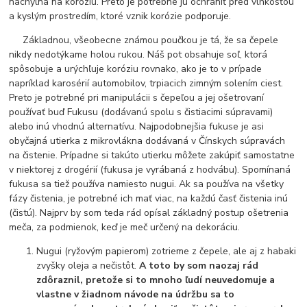
náchylná na koróziu. Preto je potrebné ju ochrániť pred vlhkosťou
a kyslým prostredím, ktoré vznik korózie podporuje.
Základnou, všeobecne známou poučkou je tá, že sa čepele
nikdy nedotýkame holou rukou. Náš pot obsahuje soľ, ktorá
spôsobuje a urýchľuje koróziu rovnako, ako je to v prípade
napríklad karosérií automobilov, trpiacich zimným solením ciest.
Preto je potrebné pri manipulácii s čepeľou a jej ošetrovaní
používať buď Fukusu (dodávanú spolu s čistiacimi súpravami)
alebo inú vhodnú alternatívu. Najpodobnejšia fukuse je asi
obyčajná utierka z mikrovlákna dodávaná v Čínskych súpravách
na čistenie. Prípadne si takúto utierku môžete zakúpiť samostatne
v niektorej z drogérií (fukusa je vyrábaná z hodvábu). Spomínaná
fukusa sa tiež používa namiesto nugui. Ak sa používa na všetky
fázy čistenia, je potrebné ich mať viac, na každú časť čistenia inú
(čistú). Najprv by som teda rád opísal základný postup ošetrenia
meča, za podmienok, keď je meč určený na dekoráciu.
Nugui (ryžovým papierom) zotrieme z čepele, ale aj z habaki
zvyšky oleja a nečistôt.
A toto by som naozaj rád
zdôraznil, pretože si to mnoho ľudí neuvedomuje a
vlastne v žiadnom návode na údržbu sa to