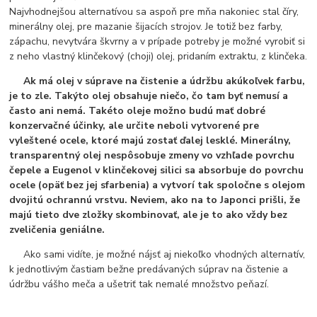
Najvhodnejšou alternatívou sa aspoň pre mňa nakoniec stal číry,
minerálny olej, pre mazanie šijacích strojov. Je totiž bez farby,
zápachu, nevytvára škvrny a v prípade potreby je možné vyrobiť si
z neho vlastný klinčekový (choji) olej, pridaním extraktu, z klinčeka.
Ak má olej v súprave na čistenie a údržbu akúkoľvek farbu,
je to zle. Takýto olej obsahuje niečo, čo tam byť nemusí a
často ani nemá. Takéto oleje možno budú mať dobré
konzervačné účinky, ale určite neboli vytvorené pre
vyleštené ocele, ktoré majú zostať ďalej lesklé. Minerálny,
transparentný olej nespôsobuje zmeny vo vzhľade povrchu
čepele a Eugenol v klinčekovej silici sa absorbuje do povrchu
ocele (opäť bez jej sfarbenia) a vytvorí tak spoločne s olejom
dvojitú ochrannú vrstvu. Neviem, ako na to Japonci prišli, že
majú tieto dve zložky skombinovať, ale je to ako vždy bez
zveličenia geniálne.
Ako sami vidíte, je možné nájsť aj niekoľko vhodných alternatív,
k jednotlivým častiam bežne predávaných súprav na čistenie a
údržbu vášho meča a ušetriť tak nemalé množstvo peňazí.