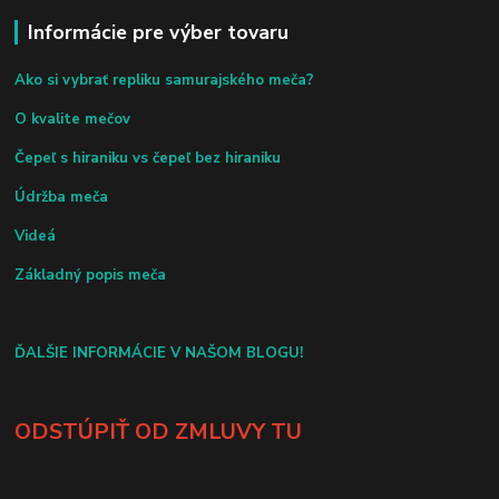
Informácie pre výber tovaru
Ako si vybrať repliku samurajského meča?
O kvalite mečov
Čepeľ s hiraniku vs čepeľ bez hiraniku
Údržba meča
Videá
Základný popis meča
ĎALŠIE INFORMÁCIE V NAŠOM BLOGU!
ODSTÚPIŤ OD ZMLUVY TU