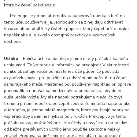
ktoré by čepeľ poškriabalo.
Pre nugui je potom alternatívou papierová utierka, ktorú na
tento účel používam aj ja. Jednoducho sa z nej dajú odtrhávať
štvorce alebo obdĺžniky čistého papiera, ktorý čepeľ určite nijako
nepoškriabe a je skvelo dostupný prakticky v akomkoľvek
obchode.
Uchiko
– Palička uchiko obsahuje jemne mletý prášok z kameňa
uchigumori. Toľko teórie a informácií od predajcov. V skutočnosti
uchiko obsahuje väčšinou mastenec čiže púder, čo postráda
akýkoľvek zmysel pre použitie na odstránenie nečistôt na čepeli
samurajského meča. Mastenec bol používaný napríklad pri oprave
pneumatík a nanášal sa medzi dušu a pneumatiku, aby do nej
duša lepšie vkĺzla. My ale naopak potrebujeme niečo, čo zvýši
trenie a pritom nepoškriabe čepeľ. Jediné, čo mi teda napadlo ako
alternatíva, je jemne mleté magnézium, ktoré používajú napríklad
vzpierači, aby sa im nešmýkala os v rukách. Prekvapivo je tento
prášok naozaj použiteľný pre tieto účely a navyše má na rozdiel
od bežne predávaných uchiko jeho použitie skutočne nejaký
zmysel. Predáva sa tiež jemne mletý a v malých „balónikoch“,