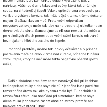
mečom nemajú pary kam unikať, dôjde k vyzrážaniu pár, z
nahriatej, väčšinou čierno lakovanej pošvy, ktorá tak priťahuje
svetlo, na chladnejšej čepeli. Vďaka optimálnemu prostrediu pre
vznik a urýchlenie korózie, tak môže dôjsť k tomu, k čomu došlo pri
mojom, či zákazníkovom meči. Preto veľmi odporúčam
nevystavovať svoje meče tak, aby na ne trebárs aj niekoľko hodín
denne svietilo slnko. Samozrejme sa nič stať nemusí, ale môže a
po niekoľkých dňoch potom bude veľmi ťažké koróziu odstrániť
bez nejakého hlbšieho zásahu do čepele.
Podobné problémy možno tak logicky očakávať aj v prípade
postavenia meča na okno v zime nad kúrenie, prípadne k inému
zdroju tepla, ktorý na meč môže takto negatívne pôsobiť (pozri
nižšie).
Ďalšie obdobné problémy potom nastávajú tiež pri koshirae,
keď napríklad tsuky alebo saye nie sú z jedného kusa pozdĺžne
rozrezaného dreva tak, ako by tomu malo byť. Tu dochádza k
rovnakému efektu ako napríklad pri bimetaloch, keď sa saya
alebo tsuka jednoducho časom ohne do strany, pretože obe
polovice dreva pracujú inak.