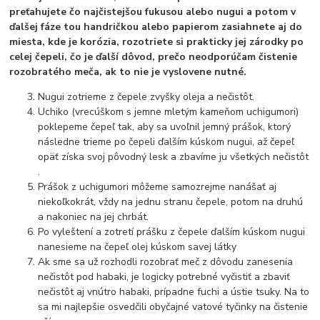
preťahujete čo najčistejšou fukusou alebo nugui a potom v
ďalšej fáze tou handričkou alebo papierom zasiahnete aj do
miesta, kde je korózia, rozotriete si prakticky jej zárodky po
celej čepeli, čo je ďalší dôvod, prečo neodporúčam čistenie
rozobratého meča, ak to nie je vyslovene nutné.
Nugui zotrieme z čepele zvyšky oleja a nečistôt.
Uchiko (vrecúškom s jemne mletým kameňom uchigumori)
poklepeme čepeľ tak, aby sa uvoľnil jemný prášok, ktorý
následne trieme po čepeli ďalším kúskom nugui, až čepeľ
opäť získa svoj pôvodný lesk a zbavíme ju všetkých nečistôt
.
Prášok z uchigumori môžeme samozrejme nanášať aj
niekoľkokrát, vždy na jednu stranu čepele, potom na druhú
a nakoniec na jej chrbát.
Po vyleštení a zotretí prášku z čepele ďalším kúskom nugui
nanesieme na čepeľ olej kúskom savej látky
Ak sme sa už rozhodli rozobrať meč z dôvodu zanesenia
nečistôt pod habaki, je logicky potrebné vyčistiť a zbaviť
nečistôt aj vnútro habaki, prípadne fuchi a ústie tsuky. Na to
sa mi najlepšie osvedčili obyčajné vatové tyčinky na čistenie