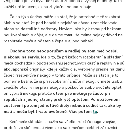
Originálna pošva býva tiež často zdobená a vyššej hodnoty, takže
každý určite ocení, ak sa zbytočne neopotrebuje.
Čo sa týka údržby, môže sa stať, že je potrebné meč rozobrať.
Mohlo sa stať, že pod habaki z nejakého dôvodu zatiekla voda
alebo sa dostali iné nečistoty. Neviem, ako by k tomu pri bežnom
používaní mohlo dôjsť, ale dajme tomu, že máme nejaký dôvod na
rozobratie meča a očistenie čepele aj pod habaki.
Osobne toto neodporúčam a radšej by som meč poslal
niekomu na servis.
Ide o to, že pri každom rozoberaní a skladaní
meča dochádza k opotrebovaniu jednotlivých častí a repliky nie sú
ako Japonské originály, kde je každý diel vyrobený presne na danú
čepeľ, rrespektíve nakago v tomto prípade. Môže sa stať a je to
pomerne bežné, že si pri rozoberaní zničíte mekugi, ohnete tsubu,
zväčšíte otvor v nej pre nakago a poškodíte alebo uvoľníte oplet
pri vybratí mekugi, pretože
otvor pre mekugi je často pri
replikách z jednej strany prekrytý opletom
.
Po opätovnom
zostavení potom jednotlivé diely nebudú sedieť tak, ako by
mali a môžu byť trvalo uvoľnené. Viac potom
tu
.
Keď meče skladám, snažím sa všetko robiť čo najpevnejšie,
pretože zo skúsenosti viem, ako sa k mečom niektorí zákazníci