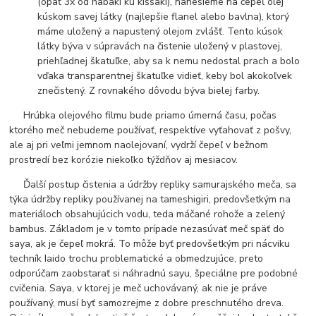
(opäť 3x od habaki ku kissaki), nanesieme na čepeľ olej
kúskom savej látky (najlepšie flanel alebo bavlna), ktorý
máme uložený a napustený olejom zvlášť. Tento kúsok
látky býva v súpravách na čistenie uložený v plastovej,
priehľadnej škatuľke, aby sa k nemu nedostal prach a bolo
vďaka transparentnej škatuľke vidieť, keby bol akokoľvek
znečistený. Z rovnakého dôvodu býva bielej farby.
Hrúbka olejového filmu bude priamo úmerná času, počas
ktorého meč nebudeme používať, respektíve vyťahovať z pošvy,
ale aj pri veľmi jemnom naolejovaní, vydrží čepeľ v bežnom
prostredí bez korózie niekoľko týždňov aj mesiacov.
Ďalší postup čistenia a údržby repliky samurajského meča, sa
týka údržby repliky používanej na tameshigiri, predovšetkým na
materiáloch obsahujúcich vodu, teda máčané rohože a zelený
bambus. Základom je v tomto prípade nezasúvať meč späť do
saya, ak je čepeľ mokrá. To môže byť predovšetkým pri nácviku
techník Iaido trochu problematické a obmedzujúce, preto
odporúčam zaobstarať si náhradnú sayu, špeciálne pre podobné
cvičenia. Saya, v ktorej je meč uchovávaný, ak nie je práve
používaný, musí byť samozrejme z dobre preschnutého dreva.