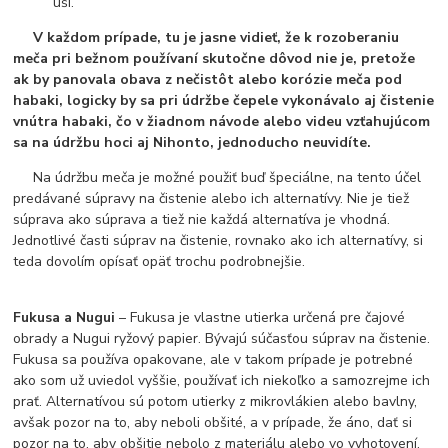
uší.
V každom prípade, tu je jasne vidieť, že k rozoberaniu
meča pri bežnom používaní skutočne dôvod nie je, pretože
ak by panovala obava z nečistôt alebo korózie meča pod
habaki, logicky by sa pri údržbe čepele vykonávalo aj čistenie
vnútra habaki, čo v žiadnom návode alebo videu vzťahujúcom
sa na údržbu hoci aj Nihonto, jednoducho neuvidíte.
Na údržbu meča je možné použiť buď špeciálne, na tento účel
predávané súpravy na čistenie alebo ich alternatívy. Nie je tiež
súprava ako súprava a tiež nie každá alternatíva je vhodná.
Jednotlivé časti súprav na čistenie, rovnako ako ich alternatívy, si
teda dovolím opísať opäť trochu podrobnejšie.
Fukusa a Nugui
– Fukusa je vlastne utierka určená pre čajové
obrady a Nugui ryžový papier. Bývajú súčasťou súprav na čistenie.
Fukusa sa používa opakovane, ale v takom prípade je potrebné
ako som už uviedol vyššie, používať ich niekoľko a samozrejme ich
prať. Alternatívou sú potom utierky z mikrovlákien alebo bavlny,
avšak pozor na to, aby neboli obšité, a v prípade, že áno, dať si
pozor na to, aby obšitie nebolo z materiálu alebo vo vyhotovení,