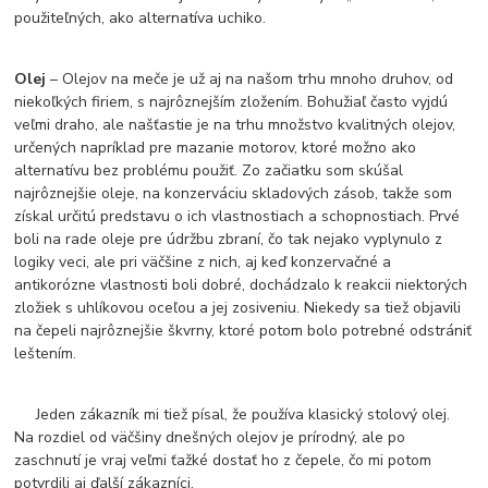
použiteľných, ako alternatíva uchiko.
Olej
– Olejov na meče je už aj na našom trhu mnoho druhov, od
niekoľkých firiem, s najrôznejším zložením. Bohužiaľ často vyjdú
veľmi draho, ale našťastie je na trhu množstvo kvalitných olejov,
určených napríklad pre mazanie motorov, ktoré možno ako
alternatívu bez problému použiť. Zo začiatku som skúšal
najrôznejšie oleje, na konzerváciu skladových zásob, takže som
získal určitú predstavu o ich vlastnostiach a schopnostiach. Prvé
boli na rade oleje pre údržbu zbraní, čo tak nejako vyplynulo z
logiky veci, ale pri väčšine z nich, aj keď konzervačné a
antikorózne vlastnosti boli dobré, dochádzalo k reakcii niektorých
zložiek s uhlíkovou oceľou a jej zosiveniu. Niekedy sa tiež objavili
na čepeli najrôznejšie škvrny, ktoré potom bolo potrebné odstrániť
leštením.
Jeden zákazník mi tiež písal, že používa klasický stolový olej.
Na rozdiel od väčšiny dnešných olejov je prírodný, ale po
zaschnutí je vraj veľmi ťažké dostať ho z čepele, čo mi potom
potvrdili aj ďalší zákazníci.