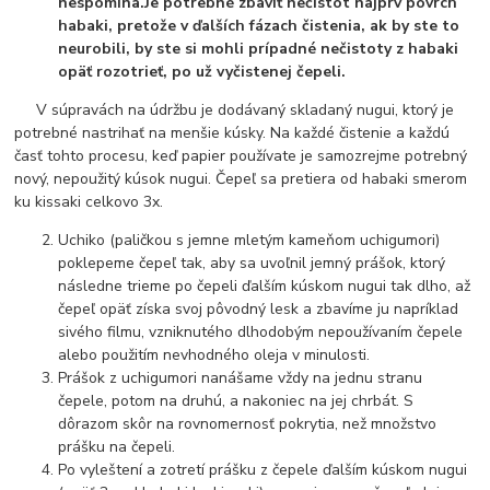
nespomína.
Je potrebné zbaviť nečistôt najprv povrch
habaki, pretože v ďalších fázach čistenia, ak by ste to
neurobili, by ste si mohli prípadné nečistoty z habaki
opäť rozotrieť, po už vyčistenej čepeli.
V súpravách na údržbu je dodávaný skladaný nugui, ktorý je
potrebné nastrihať na menšie kúsky. Na každé čistenie a každú
časť tohto procesu, keď papier používate je samozrejme potrebný
nový, nepoužitý kúsok nugui. Čepeľ sa pretiera od habaki smerom
ku kissaki celkovo 3x.
Uchiko (paličkou s jemne mletým kameňom uchigumori)
poklepeme čepeľ tak, aby sa uvoľnil jemný prášok, ktorý
následne trieme po čepeli ďalším kúskom nugui tak dlho, až
čepeľ opäť získa svoj pôvodný lesk a zbavíme ju napríklad
sivého filmu, vzniknutého dlhodobým nepoužívaním čepele
alebo použitím nevhodného oleja v minulosti.
Prášok z uchigumori nanášame vždy na jednu stranu
čepele, potom na druhú, a nakoniec na jej chrbát. S
dôrazom skôr na rovnomernosť pokrytia, než množstvo
prášku na čepeli.
Po vyleštení a zotretí prášku z čepele ďalším kúskom nugui