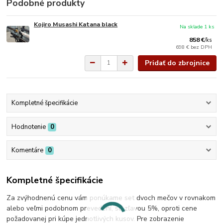
Podobné produkty
Kojiro Musashi Katana black
Na sklade 1 ks
858 €
/
ks
698 €
bez DPH
Pridať do zbrojnice
Kompletné špecifikácie
Hodnotenie
0
Komentáre
0
Kompletné špecifikácie
Za zvýhodnenú cenu vám ponúkame set dvoch mečov v rovnakom
alebo veľmi podobnom prevedení, so zľavou 5%, oproti cene
požadovanej pri kúpe jednotlivých kusov. Pre zobrazenie