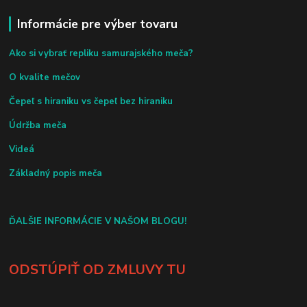
Informácie pre výber tovaru
Ako si vybrať repliku samurajského meča?
O kvalite mečov
Čepeľ s hiraniku vs čepeľ bez hiraniku
Údržba meča
Videá
Základný popis meča
ĎALŠIE INFORMÁCIE V NAŠOM BLOGU!
ODSTÚPIŤ OD ZMLUVY TU