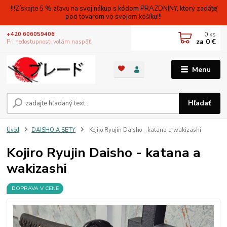
!!!Získajte 5 % zľavu na svoj nákup s kódom PRAZDNINY, ktorý zadáte
pod tovarom vo svojom košíku!!!
0
ks
+420 606059406
za
0 €
Pri nedostupnosti volám naspäť
Menu
Hľadať
Úvod
DAISHO A SETY
Kojiro Ryujin Daisho - katana a wakizashi
Kojiro Ryujin Daisho - katana a
wakizashi
DOPRAVA V CENE