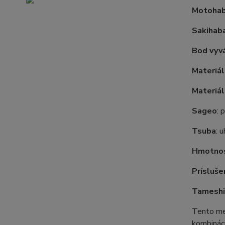
Motoha
Sakihab
Bod vyvá
Materiá
Materiál
Sageo
: 
Tsuba
: 
Hmotno
Prísluše
Tameshig
Tento meč
kombináci