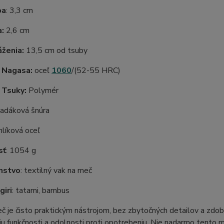
ba
: 3,3 cm
a:
2,6 cm
ženia:
13,5 cm od tsuby
l Nagasa:
oceľ
1060
/(52-55 HRC)
 Tsuky:
Polymér
padáková šnúra
uhlíková oceľ
sť
: 1054 g
nstvo
: textilný vak na meč
iri
: tatami, bambus
 je čisto praktickým nástrojom, bez zbytočných detailov a zdobe
u funkčnosti a odolnosti proti opotrebeniu. Nie nadarmo tento