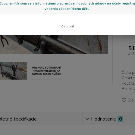
Oboznámil/a som sa s informáciami o spracúvaní osobných údajov na účely registrá
Sageo:
vedenia zákazníckeho účtu.
Zatvoriť
Dos
51
415
Číslo p
Čepeľ s
Použitá
Bo-hi:
Do 
etné špecifikácie
Hodnotenie
0