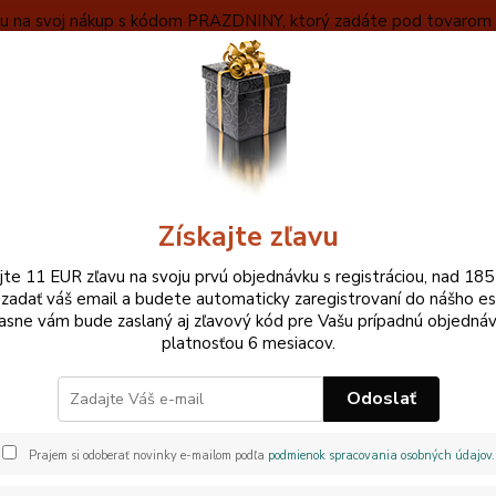
ľavu na svoj nákup s kódom PRAZDNINY, ktorý zadáte pod tovarom v
VYBERAŤ
OBCHODNÉ INFORMÁCIE
ZÁKLADNÝ POPIS MEČA
Neviet
Hľadať
+420
Pri ne
Získajte zľavu
KATANA
Musashi Tactical Katana
ajte 11 EUR zľavu na svoju prvú objednávku s registráciou, nad 185
 zadať váš email a budete automaticky zaregistrovaní do nášho e
shi Tactical Katana
asne vám bude zaslaný aj zľavový kód pre Vašu prípadnú objednáv
platnosťou 6 mesiacov.
 V CENE
Odoslať
```htm
Tsuka:
Prajem si odoberať novinky e-mailom podľa
podmienok spracovania osobných údajov
.
Motoha
Materi