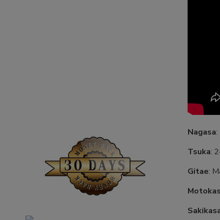
Nagasa
:
Tsuka
: 
Gitae
: M
Motoka
Sakikas