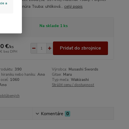
cie a
 padáková šnúra Tsuba: uhlíková...
celý popis
tupnosť
Na sklade 1 ks
0 €
/
ks
Pridať do zbrojnice
 €
bez DPH
roduktu:
390
Výrobca:
Musashi Swords
 hiraniku nebo haniku:
Ano
Gitae:
Maru
 oceĺ:
1060
Typ meča:
Wakizashi
Ano
Strážiť cenu / dostupnosť
obľúbených
Komentáre
0