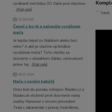
Komple
vyrábané metódou 3D tlače pod vlastnou
...
čítať celé
```html
20.04.2025
Čepeľ s bo-hi a najlepšie vyváženie
meča
Je lepšia čepeľ so žliabkom alebo bez
neho? A aké je vlastne optimálne
vyváženie meča? Toto všetko sa
dozviete v obsiahlom článku, venovanom
práve tej...
čítať celé
08.07.2024
Meče v novém kabátě
Dnes boli do ponuky eshopov Blades.cz a
Blades.sk vložené prvé dva meče našej
značky Munenori v novom prevedení.
Teda s Jabaramaki z pravej, hodvábnej...