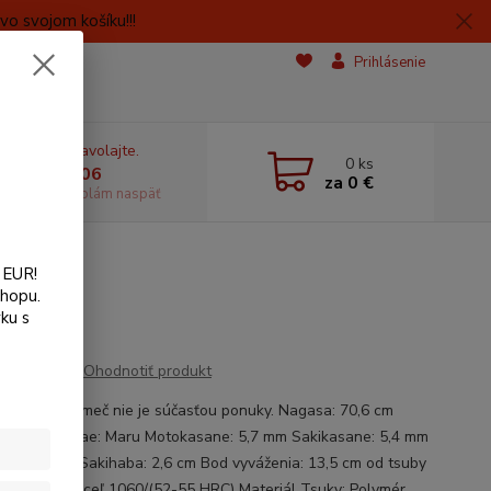
o svojom košíku!!!
Prihlásenie
e si rady? Zavolajte.
0
ks
 606059406
za
0 €
dostupnosti volám naspäť
 EUR!
shopu.
ku s
Ohodnotiť produkt
l Stojan na meč nie je súčasťou ponuky. Nagasa: 70,6 cm
 24,2 cm Gitae: Maru Motokasane: 5,7 mm Sakikasane: 5,4 mm
ba: 3,3 cm Sakihaba: 2,6 cm Bod vyváženia: 13,5 cm od tsuby
ál Nagasa: oceľ 1060/(52-55 HRC) Materiál Tsuky: Polymér