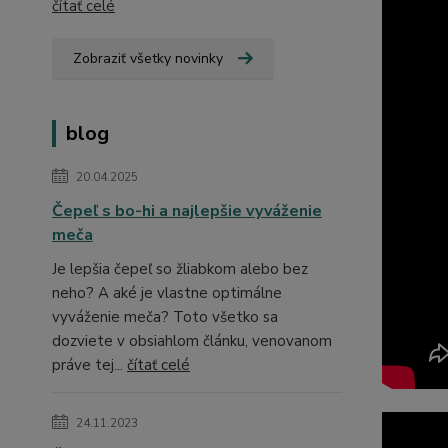
čítať celé
Zobraziť všetky novinky
blog
20.04.2025
Čepeľ s bo-hi a najlepšie vyváženie
meča
Je lepšia čepeľ so žliabkom alebo bez
neho? A aké je vlastne optimálne
vyváženie meča? Toto všetko sa
dozviete v obsiahlom článku, venovanom
práve tej...
čítať celé
24.11.2023