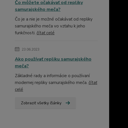
Čo môžete očakávať od repliky
samurajského meča?
Čo je a nie je možné očakávať od repliky
samurajského meča vo vzťahu k jeho
funkčnosti.
čítať celé
23.06.2023
Ako používať repliku samurajského
meča?
Základné rady a informácie o používaní
modernej repliky samurajského meča.
čítať
celé
Zobraziť všetky články