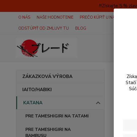
!!!Získajte 5 % z
O NÁS
NAŠE HODNOTENIE
PREČO KÚPIŤ U NÁS?
AKO 
ODSTÚPIŤ OD ZMLUVY TU
BLOG
Úvod
ZÁKAZKOVÁ VÝROBA
Získ
Stačí
Musa
Súč
IAITO/HABIKI
KATANA
DOPRAVA
PRE TAMESHIGIRI NA TATAMI
PRE TAMESHIGIRI NA
BAMBUSU