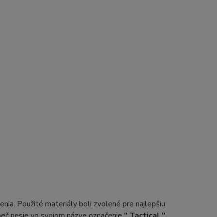
nia. Použité materiály boli zvolené pre najlepšiu
 meč nesie vo svojom názve označenie
" Tactical ".