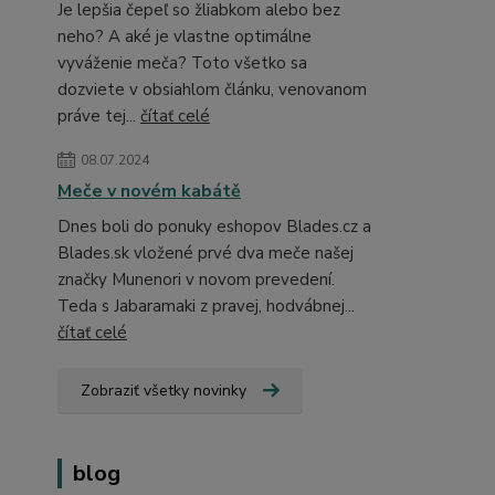
Je lepšia čepeľ so žliabkom alebo bez
neho? A aké je vlastne optimálne
vyváženie meča? Toto všetko sa
dozviete v obsiahlom článku, venovanom
práve tej...
čítať celé
08.07.2024
Meče v novém kabátě
Dnes boli do ponuky eshopov Blades.cz a
Blades.sk vložené prvé dva meče našej
značky Munenori v novom prevedení.
Teda s Jabaramaki z pravej, hodvábnej...
čítať celé
Zobraziť všetky novinky
blog