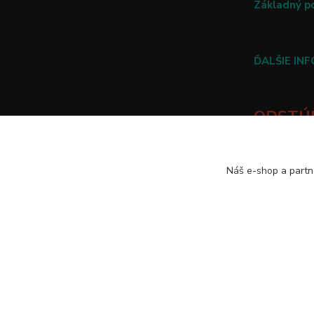
Základný p
ĎALŠIE IN
ODSTÚP
TU
Náš e-shop a partn
2010-2025 Všetky práva vyhradené.