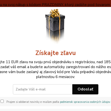
ľavu na svoj nákup s kódom PRAZDNINY, ktorý zadáte pod tovarom v
VYBERAŤ
OBCHODNÉ INFORMÁCIE
ZÁKLADNÝ POPIS MEČA
Neviet
Hľadať
+420
Pri ne
Získajte zľavu
ovinky
Otvorenie eshopu pre Slovensko
ajte 11 EUR zľavu na svoju prvú objednávku s registráciou, nad 185
 zadať váš email a budete automaticky zaregistrovaní do nášho e
renie eshopu pre Slovensko
asne vám bude zaslaný aj zľavový kód pre Vašu prípadnú objednáv
platnosťou 6 mesiacov.
0
Odoslať
pre vás konečne spustili aj eshop prevažne v Slovenskom jazyk
 prepočtu. Do Slovenčiny boli preložené všetky popisy tovaru a 
Prajem si odoberať novinky e-mailom podľa
podmienok spracovania osobných údajov
.