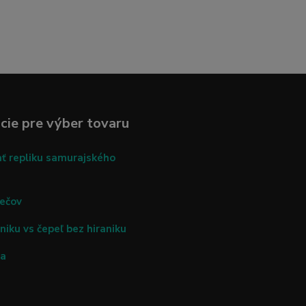
cie pre výber tovaru
ať repliku samurajského
mečov
niku vs čepeľ bez hiraniku
ča