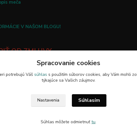
opis meča
FORMÁCIE V NAŠOM BLOGU!
IŤ OD ZMLUVY
Spracovanie cookies
eri potrebujú Váš
súhlas
s použitím súborov cookies, aby Vám mohli zo
týkajúce sa Vašich záujmov.
Upravit sběr cookies.
Súhlasím
Nastavenia
Súhlas môžete odmietnuť
tu
.