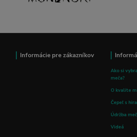
Informácie pre zákazníkov
Informá
Ako si vybr
meča?
O kvalite 
Čepeľ s hira
Údržba me
Videá