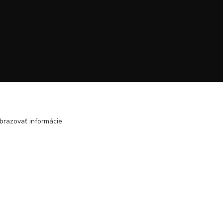
brazovať informácie
Vytvorené na
Eshop-rychlo.sk