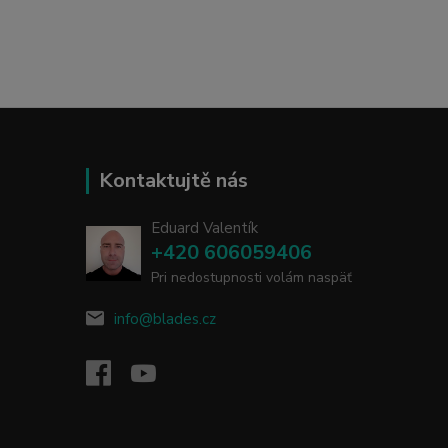
Kontaktujtě nás
Eduard Valentík
+420 606059406
Pri nedostupnosti volám naspäť
info@blades.cz