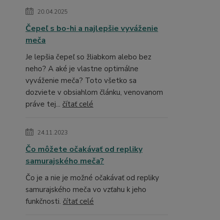
20.04.2025
Čepeľ s bo-hi a najlepšie vyváženie
meča
Je lepšia čepeľ so žliabkom alebo bez
neho? A aké je vlastne optimálne
vyváženie meča? Toto všetko sa
dozviete v obsiahlom článku, venovanom
práve tej...
čítať celé
24.11.2023
Čo môžete očakávať od repliky
samurajského meča?
Čo je a nie je možné očakávať od repliky
samurajského meča vo vzťahu k jeho
funkčnosti.
čítať celé