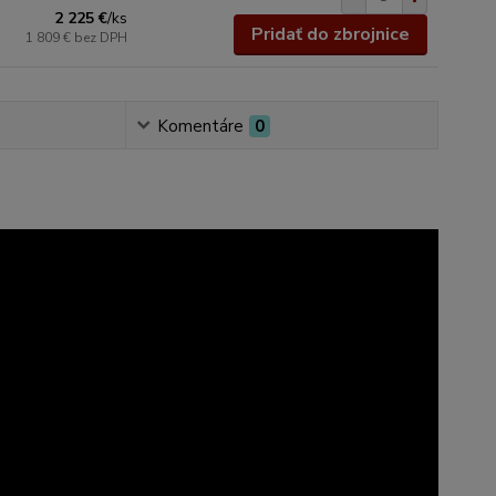
2 225 €
/
ks
Pridať do zbrojnice
1 809 €
bez DPH
Komentáre
0