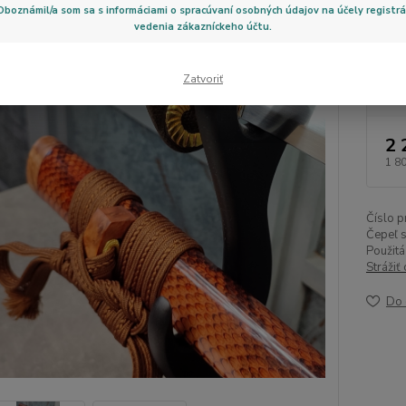
Oboznámil/a som sa s informáciami o spracúvaní osobných údajov na účely registrá
HRC Bo
vedenia zákazníckeho účtu.
Zatvoriť
Dos
2 
1 8
Číslo p
Čepeľ s
Použitá
Strážiť
Do 