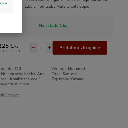
cie a
d vyváženia: 12,5 cm od tsuby Mater...
celý popis
tupnosť
Na sklade 1 ks
225 €
/
ks
Pridať do zbrojnice
09 €
bez DPH
roduktu:
313
Výrobca:
Munenori
 hiraniku nebo haniku:
Ano
Gitae:
San-mai
 oceĺ:
Kombinace ocelí
Typ meča:
Katana
 cenu / dostupnosť
obľúbených