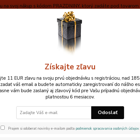
ľavu na svoj nákup s kódom PRAZDNINY, ktorý zadáte pod tovarom v
VYBERAŤ
OBCHODNÉ INFORMÁCIE
ZÁKLADNÝ POPIS MEČA
Neviet
Hľadať
+420
Pri ne
Získajte zľavu
KATANA
Munenori Snake King Katana San-mai gitae
ajte 11 EUR zľavu na svoju prvú objednávku s registráciou, nad 185
 zadať váš email a budete automaticky zaregistrovaní do nášho e
nori Snake King Katana San-ma
asne vám bude zaslaný aj zľavový kód pre Vašu prípadnú objednáv
platnosťou 6 mesiacov.
 V CENE
Odoslať
Nagasa
Motoka
Prajem si odoberať novinky e-mailom podľa
podmienok spracovania osobných údajov
.
2,3 cm
nagasy