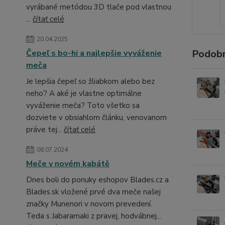
vyrábané metódou 3D tlače pod vlastnou
...
čítať celé
20.04.2025
Podobn
Čepeľ s bo-hi a najlepšie vyváženie
meča
Je lepšia čepeľ so žliabkom alebo bez
neho? A aké je vlastne optimálne
vyváženie meča? Toto všetko sa
dozviete v obsiahlom článku, venovanom
práve tej...
čítať celé
08.07.2024
Meče v novém kabátě
Dnes boli do ponuky eshopov Blades.cz a
Blades.sk vložené prvé dva meče našej
značky Munenori v novom prevedení.
Teda s Jabaramaki z pravej, hodvábnej...