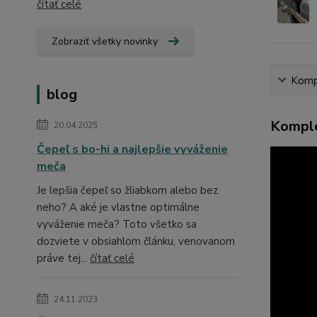
čítať celé
Zobraziť všetky novinky
Kompl
blog
Komple
20.04.2025
Čepeľ s bo-hi a najlepšie vyváženie
meča
Je lepšia čepeľ so žliabkom alebo bez
neho? A aké je vlastne optimálne
vyváženie meča? Toto všetko sa
dozviete v obsiahlom článku, venovanom
práve tej...
čítať celé
24.11.2023