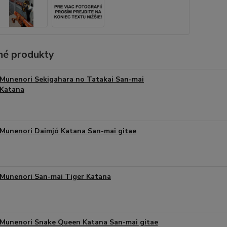
é produkty
Munenori Sekigahara no Tatakai San-mai
Katana
Munenori Daimjó Katana San-mai gitae
Munenori San-mai Tiger Katana
Munenori Snake Queen Katana San-mai gitae