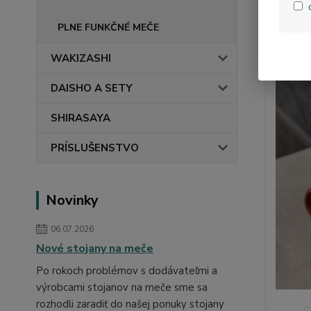
PLNE FUNKČNÉ MEČE
WAKIZASHI
DAISHO A SETY
SHIRASAYA
PRÍSLUŠENSTVO
Novinky
06.07.2026
Nové stojany na meče
Po rokoch problémov s dodávateľmi a
výrobcami stojanov na meče sme sa
rozhodli zaradiť do našej ponuky stojany