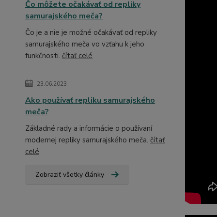
Čo môžete očakávať od repliky
samurajského meča?
Čo je a nie je možné očakávať od repliky
samurajského meča vo vzťahu k jeho
funkčnosti.
čítať celé
23.06.2023
Ako používať repliku samurajského
meča?
Základné rady a informácie o používaní
modernej repliky samurajského meča.
čítať
celé
Zobraziť všetky články