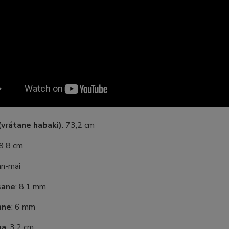
vrátane habaki)
: 73,2 cm
29,8 cm
an-mai
sane
: 8,1 mm
ane
: 6 mm
ba
: 3,2 cm