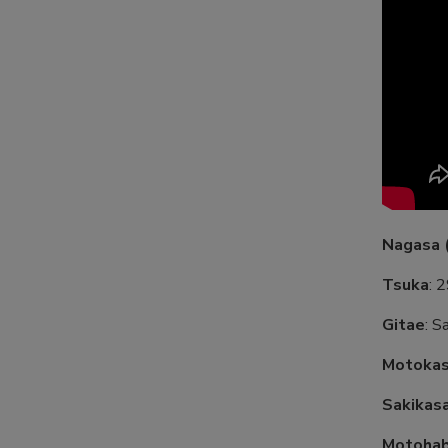
Nagasa (
Tsuka
: 
Gitae
: S
Motoka
Sakikas
Motoha