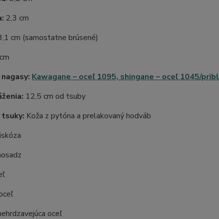
a:
2,3 cm
 3,1 cm (samostatne brúsené)
 cm
 nagasy:
Kawagane – oceľ 1095, shingane – oceľ 1045/prib
ženia:
12,5 cm od tsuby
 tsuky:
Koža z pytóna a prelakovaný hodváb
viskóza
mosadz
eľ
 oceľ
 nehrdzavejúca oceľ