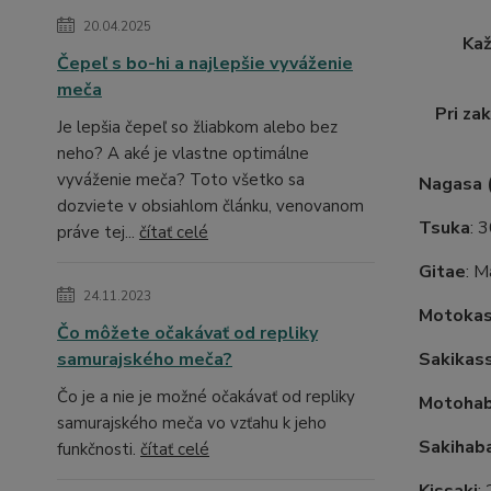
20.04.2025
Kaž
Čepeľ s bo-hi a najlepšie vyváženie
meča
Pri za
Je lepšia čepeľ so žliabkom alebo bez
neho? A aké je vlastne optimálne
vyváženie meča? Toto všetko sa
Nagasa (
dozviete v obsiahlom článku, venovanom
Tsuka
: 
práve tej...
čítať celé
Gitae
: M
24.11.2023
Motoka
Čo môžete očakávať od repliky
samurajského meča?
Sakikas
Čo je a nie je možné očakávať od repliky
Motoha
samurajského meča vo vzťahu k jeho
Sakihab
funkčnosti.
čítať celé