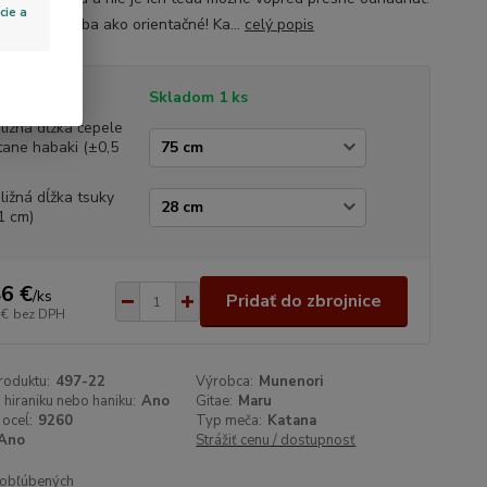
cie a
sú uvedené iba ako orientačné! Ka...
celý popis
tupnosť
Skladom 1 ks
bližná dĺžka čepele
tane habaki (±0,5
bližná dĺžka tsuky
1 cm)
6 €
/
ks
Pridať do zbrojnice
 €
bez DPH
roduktu:
497-22
Výrobca:
Munenori
 hiraniku nebo haniku:
Ano
Gitae:
Maru
 oceĺ:
9260
Typ meča:
Katana
Ano
Strážiť cenu / dostupnosť
obľúbených