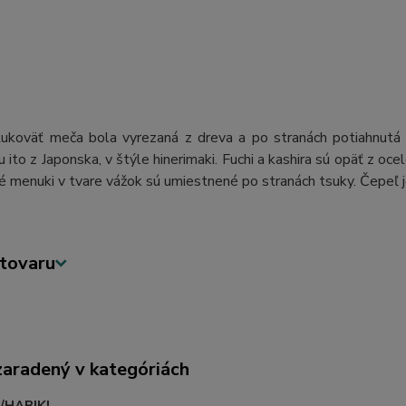
Rukoväť meča bola vyrezaná z dreva a po stranách potiahnutá k
 ito z Japonska, v štýle hinerimaki. Fuchi a kashira sú opäť z o
 menuki v tvare vážok sú umiestnené po stranách tsuky. Čepeľ 
tovaru
zaradený v kategóriách