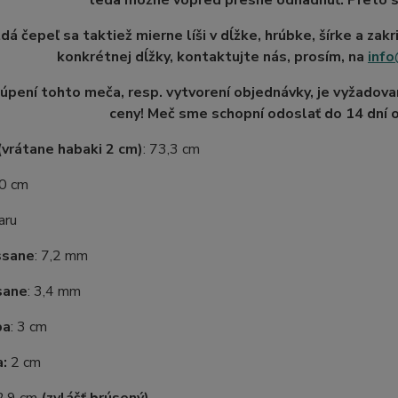
teda možné vopred presne odhadnúť. Preto s
dá čepeľ sa taktiež mierne líši v dĺžke, hrúbke, šírke a zak
konkrétnej dĺžky, kontaktujte nás, prosím, na
info
kúpení tohto meča, resp. vytvorení objednávky, je vyžadov
ceny! Meč sme schopní odoslať do 14 dní od
vrátane habaki 2 cm)
: 73,3 cm
30 cm
aru
ssane
: 7,2 mm
sane
: 3,4 mm
ba
: 3 cm
a:
2 cm