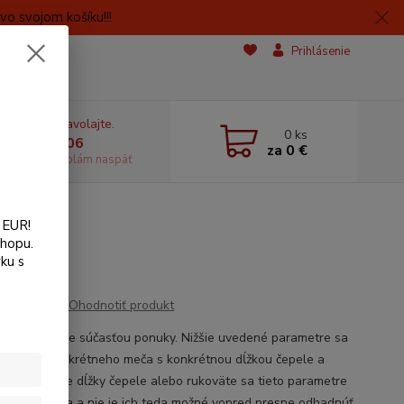
o svojom košíku!!!
Prihlásenie
e si rady? Zavolajte.
0
ks
 606059406
za
0 €
dostupnosti volám naspäť
 EUR!
shopu.
ku s
Ohodnotiť produkt
 na meč nie je súčasťou ponuky. Nižšie uvedené parametre sa
 jedného konkrétneho meča s konkrétnou dĺžkou čepele a
te. Pri zmene dĺžky čepele alebo rukoväte sa tieto parametre
iteľne menia a nie je ich teda možné vopred presne odhadnúť.