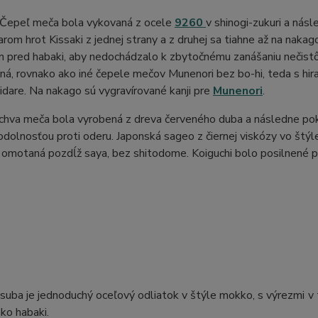
 Čepeľ meča bola vykovaná z ocele
9260
v shinogi-zukuri a nás
arom hrot Kissaki z jednej strany a z druhej sa tiahne až na nak
 pred habaki, aby nedochádzalo k zbytočnému zanášaniu nečistô
á, rovnako ako iné čepele mečov Munenori bez bo-hi, teda s hiran
idare. Na nakago sú vygravírované kanji pre
Munenori
.
ochva meča bola vyrobená z dreva červeného duba a následne pok
dolnosťou proti oderu. Japonská sageo z čiernej viskózy vo štý
omotaná pozdĺž saya, bez shitodome. Koiguchi bolo posilnené pr
Tsuba je jednoduchý oceľový odliatok v štýle mokko, s výrezmi v
ko habaki.