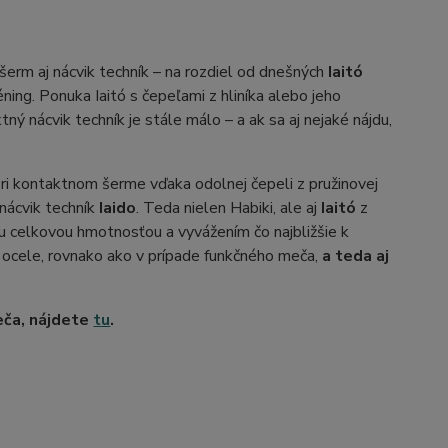
 šerm aj nácvik techník – na rozdiel od dnešných
Iaitó
ning. Ponuka Iaitó s čepeľami z hliníka alebo jeho
ný nácvik techník je stále málo – a ak sa aj nejaké nájdu,
pri kontaktnom šerme vďaka odolnej čepeli z pružinovej
 nácvik techník
Iaido
. Teda nielen Habiki, ale aj
Iaitó
z
kou celkovou hmotnosťou a vyvážením čo najbližšie k
j ocele, rovnako ako v prípade funkčného meča,
a teda aj
eča, nájdete
tu
.