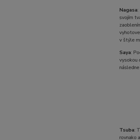
Nagasa
:
svojím tv
zaoblením
vyhotoven
v štýle m
Saya
: P
vysokou o
následne 
Tsuba
: 
rovnako a