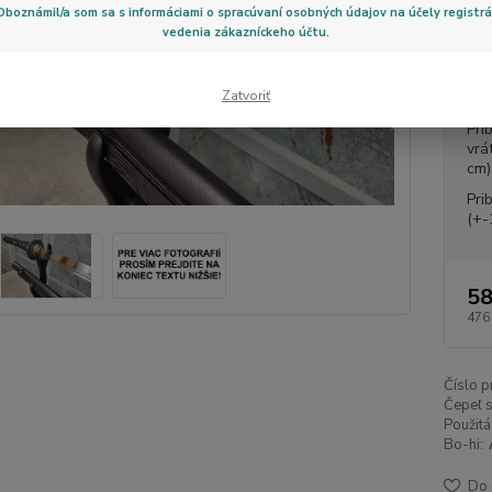
Oboznámil/a som sa s informáciami o spracúvaní osobných údajov na účely registrá
Preto 
vedenia zákazníckeho účtu.
Zatvoriť
Dos
Pri
vrá
cm)
Pri
(+-
58
476
Číslo p
Čepeľ s
Použitá
Bo-hi:
Do 