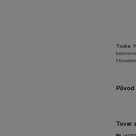
Tsuka
: 
bavlnenou
Mosadzné
Pôvod 
Tovar 