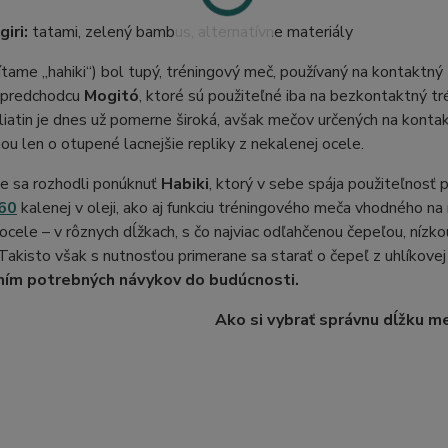
iri:
tatami, zelený bambus, alternatívne materiály
ítame „hahiki“) bol tupý, tréningový meč, používaný na kontaktný
h predchodcu
Mogitó
, ktoré sú použiteľné iba na bezkontaktný tré
liatin je dnes už pomerne široká, avšak mečov určených na kontakt
nou len o otupené lacnejšie repliky z nekalenej ocele.
e sa rozhodli ponúknuť
Habiki
, ktorý v sebe spája použiteľnosť 
60
kalenej v oleji, ako aj funkciu tréningového meča vhodného na
 ocele – v rôznych dĺžkach, s čo najviac odľahčenou čepeľou, níz
 Takisto však s nutnosťou primerane sa starať o čepeľ z uhlíkove
ním potrebných návykov do budúcnosti.
Ako si vybrať správnu dĺžku m