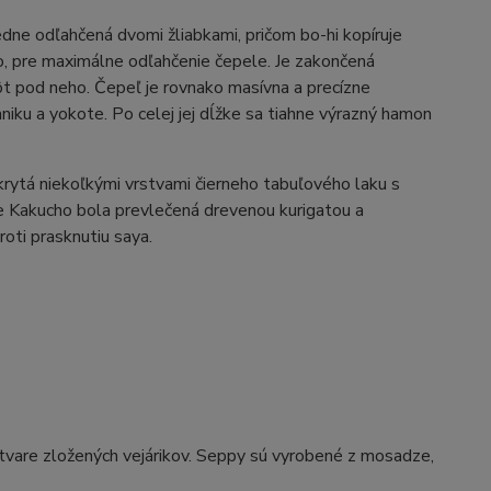
ledne odľahčená dvomi žliabkami, pričom bo-hi kopíruje
ago, pre maximálne odľahčenie čepele. Je zakončená
t pod neho. Čepeľ je rovnako masívna a precízne
iku a yokote. Po celej jej dĺžke sa tiahne výrazný hamon
rytá niekoľkými vrstvami čierneho tabuľového laku s
le Kakucho bola prevlečená drevenou kurigatou a
oti prasknutiu saya.
 tvare zložených vejárikov. Seppy sú vyrobené z mosadze,