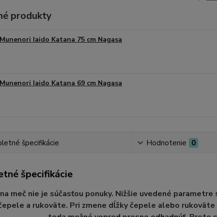
é produkty
Munenori Iaido Katana 75 cm Nagasa
Munenori Iaido Katana 69 cm Nagasa
etné špecifikácie
Hodnotenie
0
tné špecifikácie
na meč nie je súčasťou ponuky. Nižšie uvedené parametre
čepele a rukoväte. Pri zmene dĺžky čepele alebo rukoväte 