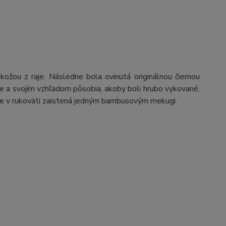
ožou z raje. Následne bola ovinutá originálnou čiernou
cele a svojím vzhľadom pôsobia, akoby boli hrubo vykované.
je v rukoväti zaistená jedným bambusovým mekugi.