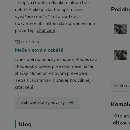
Je lepšia čepeľ so žliabkom alebo bez
Podobn
neho? A aké je vlastne optimálne
vyváženie meča? Toto všetko sa
dozviete v obsiahlom článku, venovanom
práve tej...
čítať celé
08.07.2024
Meče v novém kabátě
Dnes boli do ponuky eshopov Blades.cz a
Blades.sk vložené prvé dva meče našej
značky Munenori v novom prevedení.
Teda s Jabaramaki z pravej, hodvábnej...
Kompl
čítať celé
Zobraziť všetky novinky
Komple
Stoja
n
dĺžkou 
blog