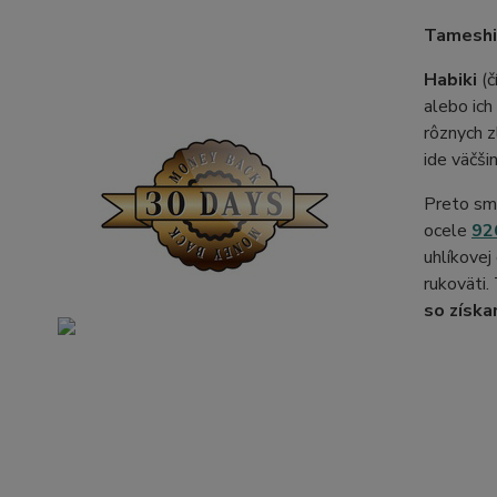
Tameshig
Habiki
(č
alebo ic
rôznych z
ide väčši
Preto sm
ocele
92
uhlíkovej
rukoväti.
so získa