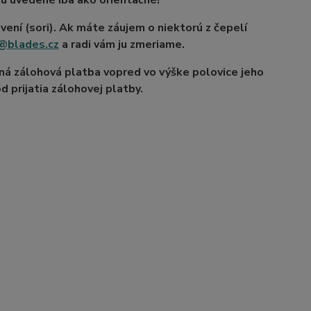
ú uvedené iba ako orientačné!
rivení (sori). Ak máte záujem o niektorú z čepelí
@blades.cz
a radi vám ju zmeriame.
aná zálohová platba vopred vo výške polovice jeho
 prijatia zálohovej platby.