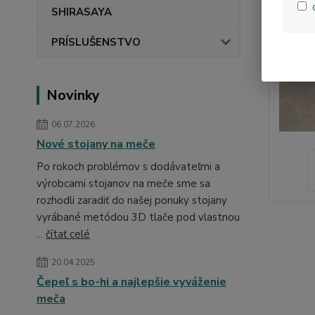
SHIRASAYA
PRÍSLUŠENSTVO
Novinky
06.07.2026
Nové stojany na meče
Po rokoch problémov s dodávateľmi a
výrobcami stojanov na meče sme sa
rozhodli zaradiť do našej ponuky stojany
vyrábané metódou 3D tlače pod vlastnou
...
čítať celé
20.04.2025
Čepeľ s bo-hi a najlepšie vyváženie
meča