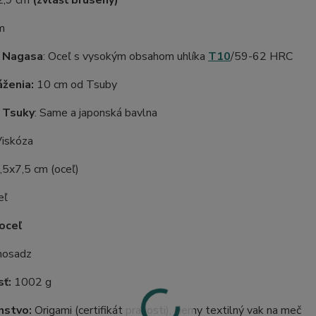
 2,9 cm
(zvlášť brúsený)
m
l Nagasa
: Oceľ s vysokým obsahom uhlíka
T10
/59-62 HRC
ženia:
10 cm od Tsuby
 Tsuky
: Same a japonská bavlna
iskóza
,5x7,5 cm (oceľ)
eľ
 oceľ
mosadz
ť:
1002 g
nstvo:
Origami (certifikát pravosti), čierny textilný vak na meč