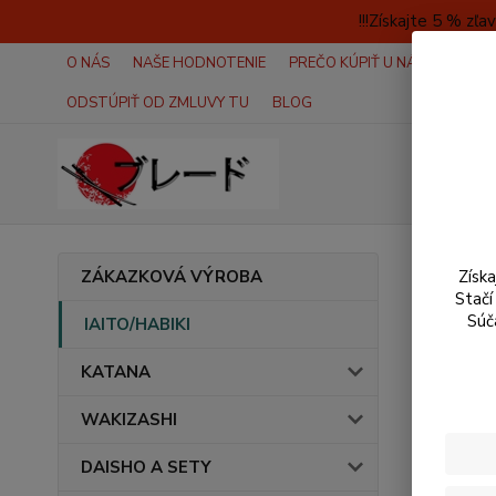
!!!Získajte 5 % z
O NÁS
NAŠE HODNOTENIE
PREČO KÚPIŤ U NÁS?
AKO 
ODSTÚPIŤ OD ZMLUVY TU
BLOG
Úvod
I
ZÁKAZKOVÁ VÝROBA
Získ
Stačí
Mune
Súč
IAITO/HABIKI
KATANA
WAKIZASHI
DAISHO A SETY