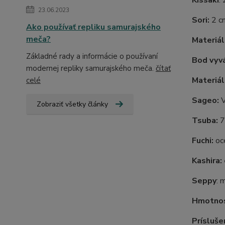
Kissaki
:
23.06.2023
Sori:
2 c
Ako používať repliku samurajského
meča?
Materiá
Základné rady a informácie o používaní
Bod vyvá
modernej repliky samurajského meča.
čítať
Materiál
celé
Sageo:
V
Zobraziť všetky články
Tsuba:
7
Fuchi:
oc
Kashira:
Seppy
: 
Hmotnos
Prísluše