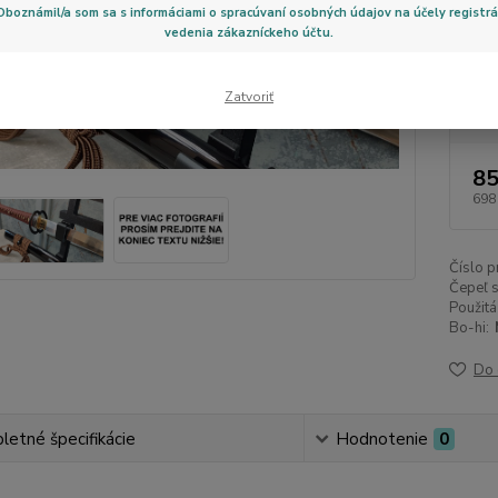
Oboznámil/a som sa s informáciami o spracúvaní osobných údajov na účely registrá
13,75 c
vedenia zákazníckeho účtu.
Zatvoriť
Dos
85
698
Číslo p
Čepeľ s
Použitá
Bo-hi:
Do 
etné špecifikácie
Hodnotenie
0