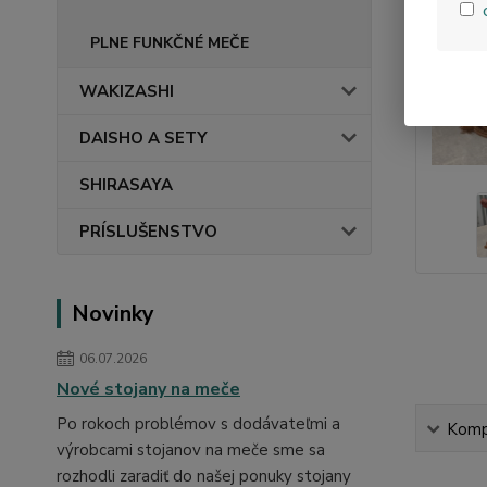
PLNE FUNKČNÉ MEČE
WAKIZASHI
DAISHO A SETY
SHIRASAYA
PRÍSLUŠENSTVO
Novinky
06.07.2026
Nové stojany na meče
Po rokoch problémov s dodávateľmi a
Kompl
výrobcami stojanov na meče sme sa
rozhodli zaradiť do našej ponuky stojany