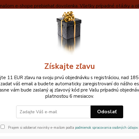
na našom e-shope prebiehať dovolenka. Všetky prípadné otázky a o
VYBERAŤ
OBCHODNÉ INFORMÁCIE
ZÁKLADNÝ POPIS MEČA
Neviet
Hľadať
+420
Pri ne
Získajte zľavu
KATANA
Kojiro Musashi Katana brown
ajte 11 EUR zľavu na svoju prvú objednávku s registráciou, nad 185
 zadať váš email a budete automaticky zaregistrovaní do nášho e
ro Musashi Katana brown
asne vám bude zaslaný aj zľavový kód pre Vašu prípadnú objednáv
platnosťou 6 mesiacov.
 V CENE
Odoslať
Stojan
cm Tsu
Prajem si odoberať novinky e-mailom podľa
podmienok spracovania osobných údajov
.
mm Mot
Oceľ s