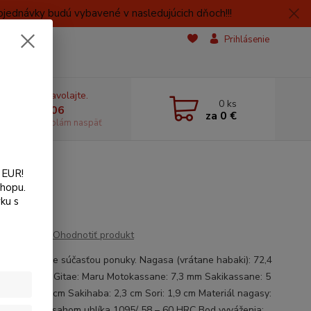
bjednávky budú vybavené v nasledujúcich dňoch!!!
Prihlásenie
e si rady? Zavolajte.
0
ks
 606059406
za
0 €
dostupnosti volám naspäť
 EUR!
shopu.
ku s
Ohodnotiť produkt
 na meč nie je súčasťou ponuky. Nagasa (vrátane habaki): 72,4
ka: 28,7 cm Gitae: Maru Motokassane: 7,3 mm Sakikassane: 5
ohaba: 3,2 cm Sakihaba: 2,3 cm Sori: 1,9 cm Materiál nagasy:
 vysokým obsahom uhlíka 1095/ 58 – 60 HRC Bod vyváženia: