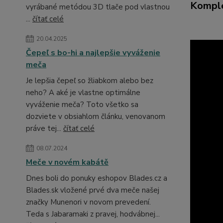
Komple
vyrábané metódou 3D tlače pod vlastnou
...
čítať celé
20.04.2025
Čepeľ s bo-hi a najlepšie vyváženie
meča
Je lepšia čepeľ so žliabkom alebo bez
neho? A aké je vlastne optimálne
vyváženie meča? Toto všetko sa
dozviete v obsiahlom článku, venovanom
práve tej...
čítať celé
08.07.2024
Meče v novém kabátě
Dnes boli do ponuky eshopov Blades.cz a
Blades.sk vložené prvé dva meče našej
značky Munenori v novom prevedení.
Teda s Jabaramaki z pravej, hodvábnej...