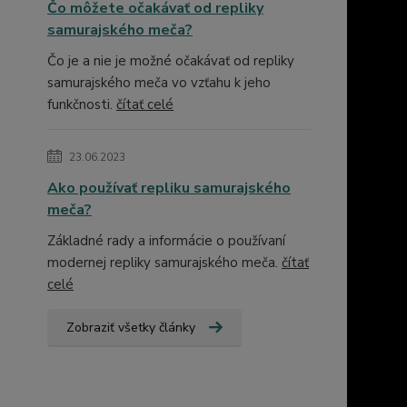
Čo môžete očakávať od repliky
samurajského meča?
Čo je a nie je možné očakávať od repliky
samurajského meča vo vzťahu k jeho
funkčnosti.
čítať celé
23.06.2023
Ako používať repliku samurajského
meča?
Základné rady a informácie o používaní
modernej repliky samurajského meča.
čítať
celé
Zobraziť všetky články