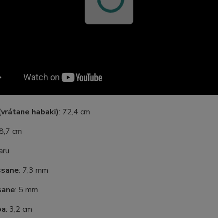
vrátane habaki)
:
72,4 cm
28,7 cm
aru
ssane
: 7,3 mm
sane
: 5 mm
ba
: 3,2 cm