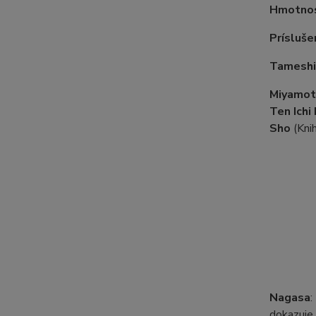
Hmotno
Prísluše
Tameshig
Miyamot
Ten Ichi
Sho
(Knih
Nagasa
:
dokazuje 