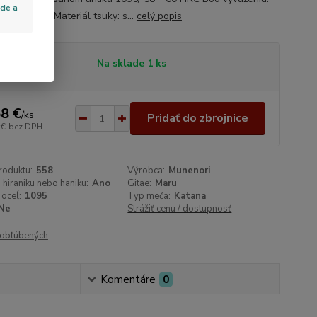
cie a
m od tsuby Materiál tsuky: s...
celý popis
tupnosť
Na sklade 1 ks
8 €
/
ks
Pridať do zbrojnice
 €
bez DPH
roduktu:
558
Výrobca:
Munenori
 hiraniku nebo haniku:
Ano
Gitae:
Maru
 oceĺ:
1095
Typ meča:
Katana
Ne
Strážiť cenu / dostupnosť
obľúbených
Komentáre
0