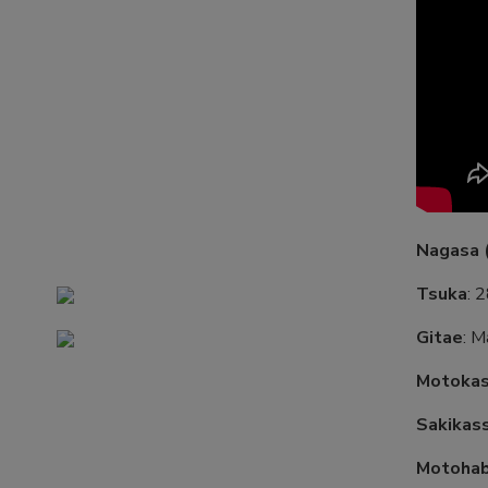
Nagasa (
Tsuka
: 
Gitae
: M
Motoka
Sakikas
Motoha