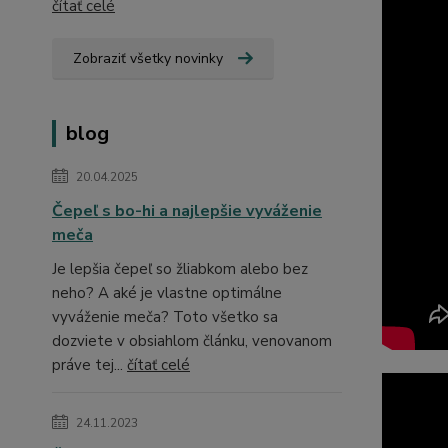
čítať celé
Zobraziť všetky novinky
blog
20.04.2025
Čepeľ s bo-hi a najlepšie vyváženie
meča
Je lepšia čepeľ so žliabkom alebo bez
neho? A aké je vlastne optimálne
vyváženie meča? Toto všetko sa
dozviete v obsiahlom článku, venovanom
práve tej...
čítať celé
24.11.2023