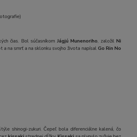
fotografie)
ých čias. Bol súčasníkom
Jágjú Munenoriho
, založil
Ni
ot a na smrť a na sklonku svojho života napísal
Go Rin No
týle shinogi-zukuri. Čepeľ bola diferenciálne kalená, čo
 cez
kissaki
strednej dĺžky.
Kissaki
sa plynulo zužuje bez