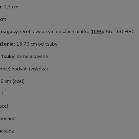
a:
2,3 cm
 cm
 nagasy:
Oceľ s vysokým obsahom uhlíka
1095
/ 58 – 60 HRC
ženia:
13,75 cm od tsuby
 tsuky:
same a bavlna
umelý hodváb (viskóza)
7,6 cm (oceľ)
eľ
 oceľ
 mosadz
mosadz