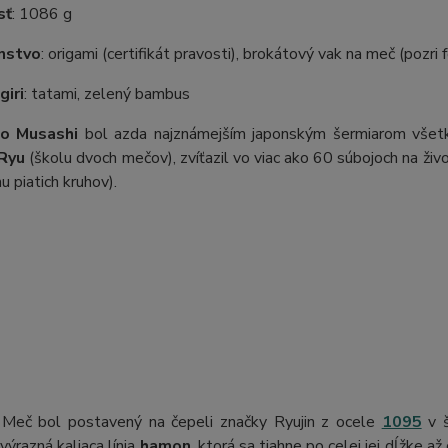
sť
: 1086 g
nstvo
: origami (certifikát pravosti), brokátový vak na meč (pozri 
iri
: tatami, zelený bambus
o Musashi
bol azda najznámejším japonským šermiarom všetk
 Ryu
(školu dvoch mečov), zvíťazil vo viac ako 60 súbojoch na živ
u piatich kruhov).
 Meč bol postavený na čepeli značky Ryujin z ocele
1095
v š
výrazná kaliaca línia
hamon
, ktorá sa tiahne po celej jej dĺžke až