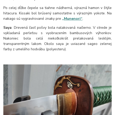
Po celej dĺžke čepele sa tiahne nádherná, výrazná hamon v štýle
hitacura. Kissaki bol brúsený samostatne s výrazným yokote. Na
nakago sú vygravírované znaky pre
„Munenori“
.
Saya
: Drevená časť pošvy bola nalakovaná načierno. V strede je
vykladaná perleťou s vyobrazením bambusových výhonkov.
Nakoniec bola celá niekoľkokrát prelakovaná lesklým,
transparentným lakom. Okolo saya je uviazané sageo zelenej
farby z umelého hodvábu (polyesteru).