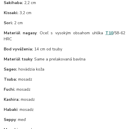
Sakihaba:
2,2 cm
Kissaki:
3,2 cm
Sori:
2 cm
Materiál nagasy
: Oceľ s vysokým obsahom uhlíka
T10
/58-62
HRC
Bod vyváženia:
14 cm od tsuby
Materiál tsuky
: Same a prelakovaná bavlna
Sageo:
hovädzia koža
Tsuba:
mosadz
Fuchi:
mosadz
Kashira:
mosadz
Habaki
: mosadz
Seppy
: meď