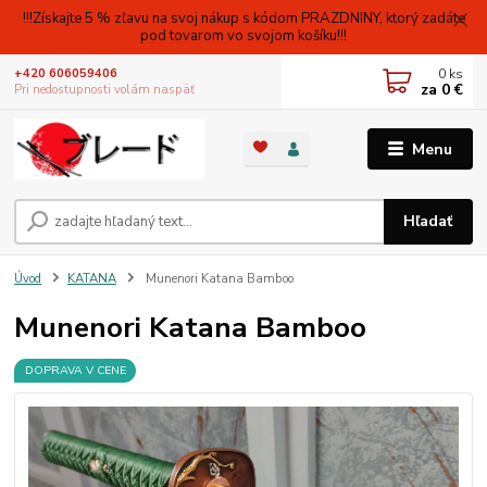
!!!Získajte 5 % zľavu na svoj nákup s kódom PRAZDNINY, ktorý zadáte
pod tovarom vo svojom košíku!!!
0
ks
+420 606059406
za
0 €
Pri nedostupnosti volám naspäť
Menu
Hľadať
Úvod
KATANA
Munenori Katana Bamboo
Munenori Katana Bamboo
DOPRAVA V CENE