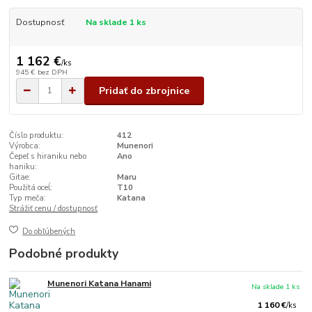
Dostupnosť
Na sklade 1 ks
1 162 €
/
ks
945 €
bez DPH
Pridať do zbrojnice
Číslo produktu:
412
Výrobca:
Munenori
Čepeľ s hiraniku nebo
Ano
haniku:
Gitae:
Maru
Použitá oceĺ:
T10
Typ meča:
Katana
Strážiť cenu / dostupnosť
Do obľúbených
Podobné produkty
Munenori Katana Hanami
Na sklade 1 ks
1 160 €
/
ks