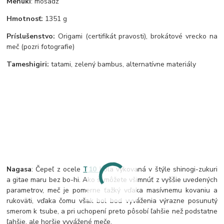
Menuki
: mosadz
Hmotnosť:
1351 g
Príslušenstvo:
Origami (certifikát pravosti), brokátové vrecko na
meč (pozri fotografie)
Tameshigiri:
tatami, zelený bambus, alternatívne materiály
Nagasa
: Čepeľ z ocele
T10
bola vykovaná v štýle shinogi-zukuri
a gitae maru bez bo-hi. Ako si môžete všimnúť z vyššie uvedených
parametrov, meč je pomerne ťažký vďaka masívnemu kovaniu a
rukoväti, vďaka čomu však bol bod vyváženia výrazne posunutý
smerom k tsube, a pri uchopení preto pôsobí ľahšie než podstatne
ľahšie, ale horšie vyvážené meče.