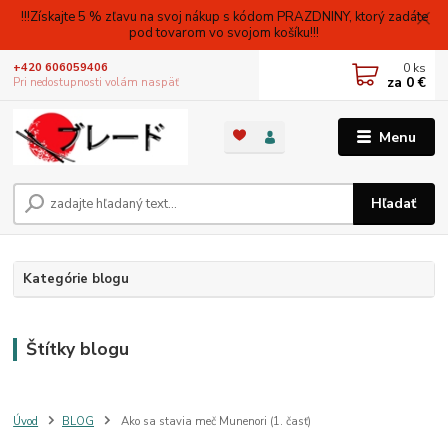
!!!Získajte 5 % zľavu na svoj nákup s kódom PRAZDNINY, ktorý zadáte
pod tovarom vo svojom košíku!!!
0
ks
+420 606059406
za
0 €
Pri nedostupnosti volám naspäť
Menu
Hľadať
Kategórie blogu
Štítky blogu
Úvod
BLOG
Ako sa stavia meč Munenori (1. časť)