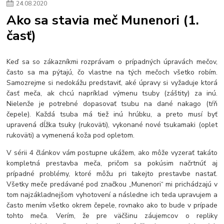
24
.
08
.
2020
Ako sa stavia meč Munenori (1.
časť)
Keď sa so zákazníkmi rozprávam o prípadných úpravách mečov,
často sa ma pýtajú, čo vlastne na tých mečoch všetko robím.
Samozrejme si nedokážu predstaviť, aké úpravy si vyžaduje ktorá
časť meča, ak chcú napríklad výmenu tsuby (záštity) za inú.
Nielenže je potrebné dopasovať tsubu na dané nakago (tŕň
čepele). Každá tsuba má tiež inú hrúbku, a preto musí byť
upravená dĺžka tsuky (rukoväti), vykonané nové tsukamaki (oplet
rukoväti) a vymenená koža pod opletom.
V sérii 4 článkov vám postupne ukážem, ako môže vyzerať takáto
kompletná prestavba meča, pričom sa pokúsim načrtnúť aj
prípadné problémy, ktoré môžu pri takejto prestavbe nastať.
Všetky meče predávané pod značkou „Munenori“ mi prichádzajú v
tom najzákladnejšom vyhotovení a následne ich teda upravujem a
často mením všetko okrem čepele, rovnako ako to bude v prípade
tohto meča. Verím, že pre väčšinu záujemcov o repliky