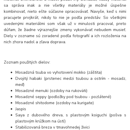
sa správa inak a nie všetky materiály je možné úspešne
kombinovať, nieto ešte súčasne opracovávať. Navyše, keď s nimi
pracujete prvýkrát, nikdy to nie je podľa predstáv. So všetkými
uvedenými materiálmi som však už v minulosti pracoval, preto
dúfam, že žiadne výraznejšie zmeny vykonávať nebudem musieť.
Diely v zozname sú zoradené podľa fotografií a ich rozloženia na
nich zhora nadol a zľava doprava.
Zoznam použitých dielov:
Mosadzná tsuba vo vyhotovení mokko (záštita)
Dvojitý habaki (prstenec medzi tsubou a ostrím - mosadz,
meď)
Mosadzné menuki (ozdoby na rukoväti)
Mosadzné seppy (podložky pod tsubou - pozlátené)
Mosadzné shitodome (ozdoby na kurigate)
Jaspis
Saya z dubového dreva, s plastovým koiguchi (pošva s
plastovým krúžkom na ústí)
Stabilizovaná breza v tmavohnedej živici