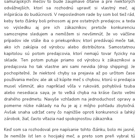
samurajských mečov to bude zaujímavé čítanie a pre niektorých
odvážnejších, ktorí sa rozhodnú upraviť si vlastný meč, aj
inšpirácia do budúcnosti. V neposlednom rade by som bol tiež rád,
keby tieto články boli prínosom aj pre ostatných predajcov, a teda
vo výsledku aj pre ich zákazníkov, pretože konkurenciu
samozrejme sledujem a nemôžem si nevšimnúť, že vo väčšine
prípadov ide stále iba o priekupníkov, ktorí predávajú meče tak,
ako ich zakúpia od výrobcu alebo distribútora. Samostatnou
kapitolou sú potom predajcovia, ktorí nemajú tovar fyzicky na
sklade. Ten potom putuje priamo od výrobcu k zákazníkovi a
predajcovia ho tak vlastne ani sami nevidia (drop shipping). Je
pochopiteľné, že niektoré chyby sa prejavia až po určitom čase
používania mečov, ale ak už kúpite meč s chybou, ktorú si predajca
musel všimnúť, ako napríklad vôľa v rukoväti, pohyblivá tsuba
alebo nesediaca saya, je to veľká chyba na kráse často veľmi
drahého predmetu. Navyše vzhľadom na jednoduchosť opravy a
pomerne nízke náklady na ňu je aj z môjho pohľadu zbytočná.
Avšak snaha udržať ceny čo najnižšie oproti konkurencii a ľahký
zárobok, žiaľ, často víťazia nad spokojnosťou zákazníka.
Keď som sa rozhodoval pre napísanie tohto článku, bolo mi jasné,
že nemôže ísť len o hocijaký meč, a preto som preň vybral tú