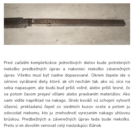
Pred začatím kompletizácie jednotlivých dielov bude potrebných
niekoľko predbežných úprav a nakoniec niekoľko záverečných
úprav. Všetko musí byť riadne dopasované. Okrem čepele ide o
sériovo vyrábané diely, ktoré, ak ich nechám tak, ako sú, síce na
seba napasujem, ale budú buď príliš voľné, alebo príliš tesné, čo
sa potom časom prejaví vôľami alebo praskaním materiálov. Ako
sami vidíte napríklad na nakago, čínski kováči sú schopní vytvoriť
úžasnú, prekladanú čepeľ zo siedmich kusov ocele a potom ju
odovzdať niekomu, kto ju znehodnotí vyrezaním nakago uhlovou
brúskou. Predbežných a záverečných úprav teda bude niekoľko.
Preto si im dovolím venovať celý nasledujúci článok.