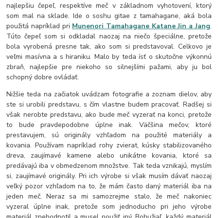
najlepšiu čepeľ, respektíve meč v základnom vyhotovení, ktorý
som mal na sklade. Ide o soshu gitae z tamahagane, aká bola
použitá napríklad pri
Munenori Tamahagane Katane Jin a Jang
.
Túto čepeľ som si odkladal naozaj na niečo špeciálne, pretože
bola vyrobená presne tak, ako som si predstavoval. Celkovo je
veľmi masívna a s hiraniku. Malo by teda ísť o skutočne výkonnú
zbraň, najlepšie pre niekoho so silnejšími pažami, aby ju bol
schopný dobre ovládať.
Nižšie teda na začiatok uvádzam fotografie a zoznam dielov, aby
ste si urobili predstavu, s čím vlastne budem pracovať. Radšej si
však nerobte predstavu, ako bude meč vyzerať na konci, pretože
to bude pravdepodobne úplne inak. Väčšina mečov, ktoré
prestavujem, sú originály vzhľadom na použité materiály a
kovania. Používam napríklad rohy zvierat, kúsky stabilizovaného
dreva, zaujímavé kamene alebo unikátne kovania, ktoré sa
predávajú iba v obmedzenom množstve. Tak teda vznikajú, myslím
si, zaujímavé originály. Pri ich výrobe si však musím dávať naozaj
veľký pozor vzhľadom na to, že mám často daný materiál iba na
jeden meč. Neraz sa mi samozrejme stalo, že meč nakoniec
vyzeral úplne inak, pretože som jednoducho pri jeho výrobe
materiál znehodnotil a musel použiť iný. Bohužiaľ, každý materiál