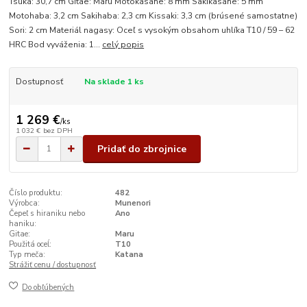
Tsuka: 30,7 cm Gitae: Maru Motokasane: 8 mm Sakikasane: 5 mm
Motohaba: 3,2 cm Sakihaba: 2,3 cm Kissaki: 3,3 cm (brúsené samostatne)
Sori: 2 cm Materiál nagasy: Oceľ s vysokým obsahom uhlíka T10 / 59 – 62
HRC Bod vyváženia: 1...
celý popis
Dostupnosť
Na sklade 1 ks
1 269 €
/
ks
1 032 €
bez DPH
Pridať do zbrojnice
Číslo produktu:
482
Výrobca:
Munenori
Čepeľ s hiraniku nebo
Ano
haniku:
Gitae:
Maru
Použitá oceĺ:
T10
Typ meča:
Katana
Strážiť cenu / dostupnosť
Do obľúbených