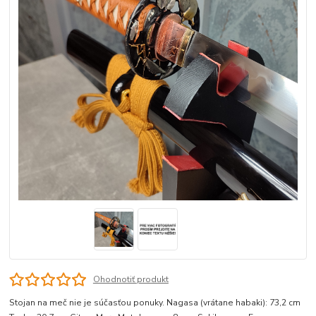
Ohodnotiť produkt
Stojan na meč nie je súčasťou ponuky. Nagasa (vrátane habaki): 73,2 cm