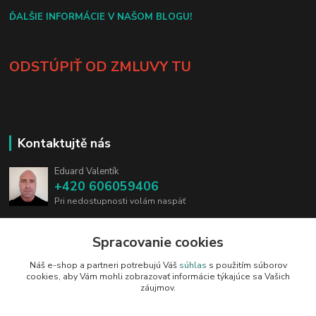
ĎALŠIE INFORMÁCIE V NAŠOM BLOGU!
ODSTÚPIŤ OD ZMLUVY TU
Kontaktujtě nás
Eduard Valentík
+420 606059406
Pri nedostupnosti volám naspäť
info@blades.cz
Spracovanie cookies
Náš e-shop a partneri potrebujú Váš
súhlas
s použitím súborov
cookies, aby Vám mohli zobrazovať informácie týkajúce sa Vašich
záujmov.