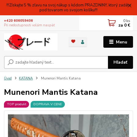
!!!Získajte 5 % zľavu na svoj nákup s kódom PRAZDNINY, ktorý zadáte
pod tovarom vo svojom košíku!!!
0
ks
+420 606059406
za
0 €
Pri nedostupnosti volám naspäť
Menu
Hľadať
Úvod
KATANA
Munenori Mantis Katana
Munenori Mantis Katana
TOP produkt
DOPRAVA V CENE