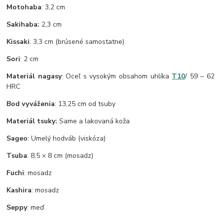
Motohaba
: 3,2 cm
Sakihaba:
2,3 cm
Kissaki
: 3,3 cm (brúsené samostatne)
Sori
: 2 cm
Materiál nagasy
: Oceľ s vysokým obsahom uhlíka
T10
/ 59 – 62
HRC
Bod vyváženia
: 13,25 cm od tsuby
Materiál tsuky:
Same a lakovaná koža
Sageo
: Umelý hodváb (viskóza)
Tsuba
: 8,5 × 8 cm (mosadz)
Fuchi
: mosadz
Kashira
: mosadz
Seppy
: meď