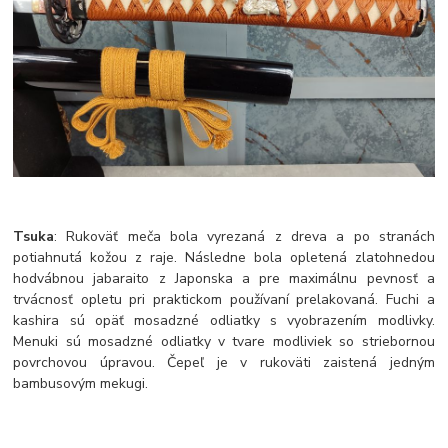
Tsuka
: Rukoväť meča bola vyrezaná z dreva a po stranách
potiahnutá kožou z raje. Následne bola opletená zlatohnedou
hodvábnou jabaraito z Japonska a pre maximálnu pevnosť a
trvácnosť opletu pri praktickom používaní prelakovaná. Fuchi a
kashira sú opäť mosadzné odliatky s vyobrazením modlivky.
Menuki sú mosadzné odliatky v tvare modliviek so striebornou
povrchovou úpravou. Čepeľ je v rukoväti zaistená jedným
bambusovým mekugi.