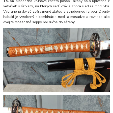
Tsuba
: Mosadzná kruhová záštita pôsobí, akoby bola upletená z
vetvičiek s lístkami, na ktorých sedí vták a zhora sleduje modlivku.
Vybrané prvky sú zvýraznené zlatou a striebornou farbou. Dvojitý
habaki je vyrobený z kombinácie medi a mosadze a rovnako ako
dvojité mosadzné seppy bol ručne doleštený.