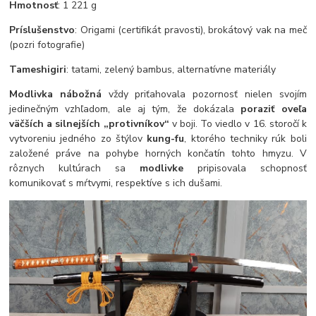
Hmotnosť
: 1 221 g
Príslušenstvo
: Origami (certifikát pravosti), brokátový vak na meč
(pozri fotografie)
Tameshigiri
: tatami, zelený bambus, alternatívne materiály
Modlivka nábožná
vždy priťahovala pozornosť nielen svojím
jedinečným vzhľadom, ale aj tým, že dokázala
poraziť oveľa
väčších a silnejších „protivníkov“
v boji. To viedlo v 16. storočí k
vytvoreniu jedného zo štýlov
kung-fu
, ktorého techniky rúk boli
založené práve na pohybe horných končatín tohto hmyzu. V
rôznych kultúrach sa
modlivke
pripisovala schopnosť
komunikovať s mŕtvymi, respektíve s ich dušami.