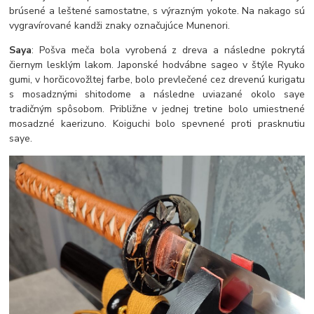
brúsené a leštené samostatne, s výrazným yokote. Na nakago sú
vygravírované kandži znaky označujúce Munenori.
Saya
: Pošva meča bola vyrobená z dreva a následne pokrytá
čiernym lesklým lakom. Japonské hodvábne sageo v štýle Ryuko
gumi, v horčicovožltej farbe, bolo prevlečené cez drevenú kurigatu
s mosadznými shitodome a následne uviazané okolo saye
tradičným spôsobom. Približne v jednej tretine bolo umiestnené
mosadzné kaerizuno. Koiguchi bolo spevnené proti prasknutiu
saye.