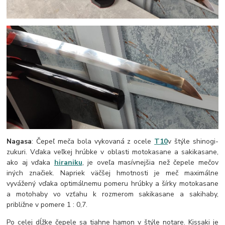
Nagasa
: Čepeľ meča bola vykovaná z ocele
T10
v štýle shinogi-
zukuri. Vďaka veľkej hrúbke v oblasti motokasane a sakikasane,
ako aj vďaka
hiraniku
, je oveľa masívnejšia než čepele mečov
iných značiek. Napriek väčšej hmotnosti je meč maximálne
vyvážený vďaka optimálnemu pomeru hrúbky a šírky motokasane
a motohaby vo vzťahu k rozmerom sakikasane a sakihaby,
približne v pomere 1 : 0,7.
Po celej dĺžke čepele sa tiahne hamon v štýle notare. Kissaki je