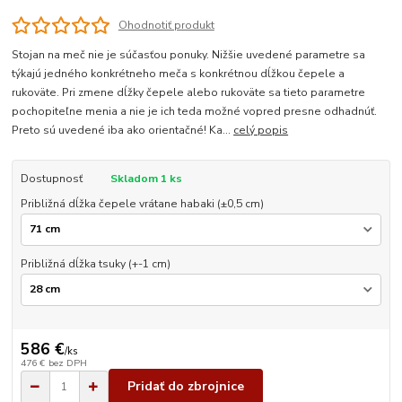
Ohodnotiť produkt
Stojan na meč nie je súčasťou ponuky. Nižšie uvedené parametre sa
týkajú jedného konkrétneho meča s konkrétnou dĺžkou čepele a
rukoväte. Pri zmene dĺžky čepele alebo rukoväte sa tieto parametre
pochopiteľne menia a nie je ich teda možné vopred presne odhadnúť.
Preto sú uvedené iba ako orientačné! Ka...
celý popis
Dostupnosť
Skladom 1 ks
Približná dĺžka čepele vrátane habaki (±0,5 cm)
Približná dĺžka tsuky (+-1 cm)
586 €
/
ks
476 €
bez DPH
Pridať do zbrojnice