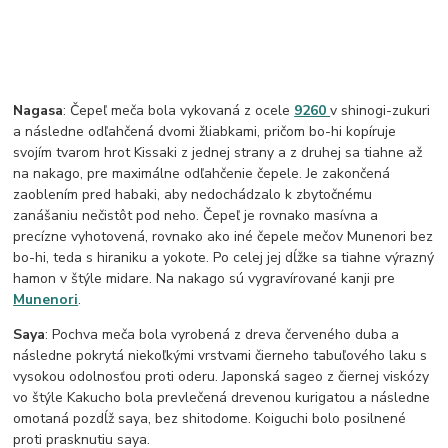
Nagasa
: Čepeľ meča bola vykovaná z ocele
9260
v shinogi-zukuri
a následne odľahčená dvomi žliabkami, pričom bo-hi kopíruje
svojím tvarom hrot Kissaki z jednej strany a z druhej sa tiahne až
na nakago, pre maximálne odľahčenie čepele. Je zakončená
zaoblením pred habaki, aby nedochádzalo k zbytočnému
zanášaniu nečistôt pod neho. Čepeľ je rovnako masívna a
precízne vyhotovená, rovnako ako iné čepele mečov Munenori bez
bo-hi, teda s hiraniku a yokote. Po celej jej dĺžke sa tiahne výrazný
hamon v štýle midare. Na nakago sú vygravírované kanji pre
Munenori
.
Saya
: Pochva meča bola vyrobená z dreva červeného duba a
následne pokrytá niekoľkými vrstvami čierneho tabuľového laku s
vysokou odolnosťou proti oderu. Japonská sageo z čiernej viskózy
vo štýle Kakucho bola prevlečená drevenou kurigatou a následne
omotaná pozdĺž saya, bez shitodome. Koiguchi bolo posilnené
proti prasknutiu saya.