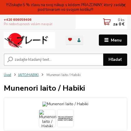
!!!Získajte 5 % zľavu na svoj nákup s kódom PRAZDNINY, ktorý zadáte
pod tovarom vo svojom košíku!!!
0
ks
+420 606059406
za
0 €
Pri nedostupnosti volám naspäť
Menu
Hľadať
Úvod
IAITO/HABIKI
Munenori Iaito / Habiki
Munenori Iaito / Habiki