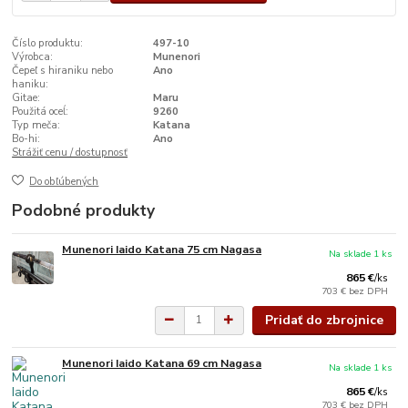
Číslo produktu:
497-10
Výrobca:
Munenori
Čepeľ s hiraniku nebo
Ano
haniku:
Gitae:
Maru
Použitá oceĺ:
9260
Typ meča:
Katana
Bo-hi:
Ano
Strážiť cenu / dostupnosť
Do obľúbených
Podobné produkty
Munenori Iaido Katana 75 cm Nagasa
Na sklade 1 ks
865 €
/
ks
703 €
bez DPH
Pridať do zbrojnice
Munenori Iaido Katana 69 cm Nagasa
Na sklade 1 ks
865 €
/
ks
703 €
bez DPH