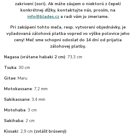
zakrivení (sori). Ak máte záujem o niektorú z čepelí
konkrétnej dĺžky, kontaktujte nás, prosím, na
info@blades.cz
a radi vám ju zmeriame.
Pri zakúpení tohto meča, resp. vytvorení objednávky, je
vyžadovaná zálohová platba vopred vo výške polovice jeho
ceny! Meč sme schopní odoslať do 14 dní od prijatia
zálohovej platby.
Nagasa (vrátane habaki 2 cm)
: 73,3 cm
Tsuka
: 30 cm
Gitae
: Maru
Motokassane
: 7,2 mm
Sakikassane
: 3,4 mm
Motohaba
: 3 cm
Sakihaba:
2 cm
Kissaki
: 2,9 cm
(zvlášť brúsený)