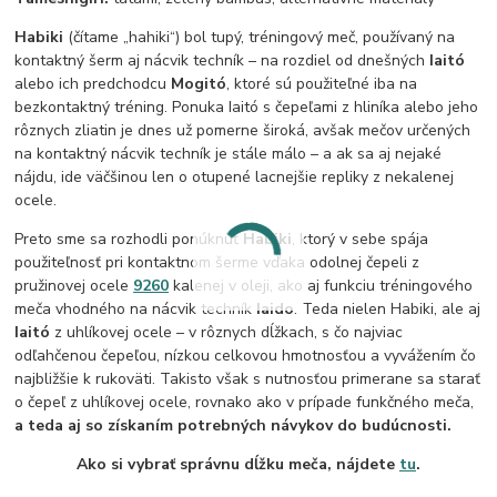
Habiki
(čítame „hahiki“) bol tupý, tréningový meč, používaný na
kontaktný šerm aj nácvik techník – na rozdiel od dnešných
Iaitó
alebo ich predchodcu
Mogitó
, ktoré sú použiteľné iba na
bezkontaktný tréning. Ponuka Iaitó s čepeľami z hliníka alebo jeho
rôznych zliatin je dnes už pomerne široká, avšak mečov určených
na kontaktný nácvik techník je stále málo – a ak sa aj nejaké
nájdu, ide väčšinou len o otupené lacnejšie repliky z nekalenej
ocele.
Preto sme sa rozhodli ponúknuť
Habiki
, ktorý v sebe spája
použiteľnosť pri kontaktnom šerme vďaka odolnej čepeli z
pružinovej ocele
9260
kalenej v oleji, ako aj funkciu tréningového
meča vhodného na nácvik techník
Iaido
. Teda nielen Habiki, ale aj
Iaitó
z uhlíkovej ocele – v rôznych dĺžkach, s čo najviac
odľahčenou čepeľou, nízkou celkovou hmotnosťou a vyvážením čo
najbližšie k rukoväti. Takisto však s nutnosťou primerane sa starať
o čepeľ z uhlíkovej ocele, rovnako ako v prípade funkčného meča,
a teda aj so získaním potrebných návykov do budúcnosti.
Ako si vybrať správnu dĺžku meča, nájdete
tu
.