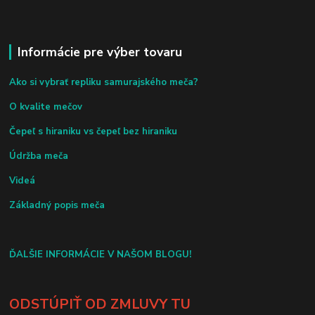
Informácie pre výber tovaru
Ako si vybrať repliku samurajského meča?
O kvalite mečov
Čepeľ s hiraniku vs čepeľ bez hiraniku
Údržba meča
Videá
Základný popis meča
ĎALŠIE INFORMÁCIE V NAŠOM BLOGU!
ODSTÚPIŤ OD ZMLUVY TU