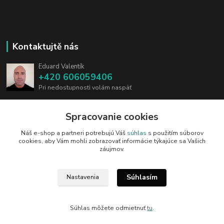
Kontaktujtě nás
Eduard Valentík
+420 606059406
Pri nedostupnosti volám naspäť
info@blades.cz
Spracovanie cookies
Náš e-shop a partneri potrebujú Váš
súhlas
s použitím súborov
cookies, aby Vám mohli zobrazovať informácie týkajúce sa Vašich
záujmov.
Upravit sběr cookies.
Súhlasím
Nastavenia
2010-2025 Všetky práva vyhradené.
Súhlas môžete odmietnuť
tu
.
Vytvorené na
Eshop-rychlo.sk