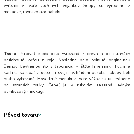
výrezmi v tvare zložených vejárikov. Seppy sú vyrobené z
mosadze, rovnako ako habaki.
Tsuka
: Rukoväť meča bola vyrezaná z dreva a po stranách
potiahnutá kožou z raje. Následne bola ovinutá originálnou
čiernou bavlnenou ito z Japonska, v štýle hinerimaki. Fuchi a
kashira sú opäť z ocele a svojím vzhľadom pôsobia, akoby boli
hrubo vykované. Mosadzné menuki v tvare vážok sú umiestnené
po stranách tsuky. Čepeľ je v rukoväti zaistená jedným
bambusovým mekugi.
Pôvod tovaru