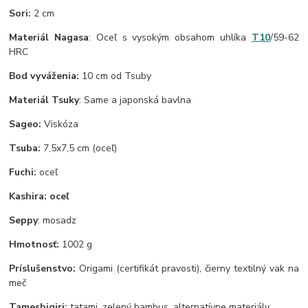
Sori:
2 cm
Materiál Nagasa
: Oceľ s vysokým obsahom uhlíka
T10
/59-62
HRC
Bod vyváženia:
10 cm od Tsuby
Materiál Tsuky
: Same a japonská bavlna
Sageo:
Viskóza
Tsuba:
7,5x7,5 cm (oceľ)
Fuchi:
oceľ
Kashira: oceľ
Seppy
: mosadz
Hmotnosť:
1002 g
Príslušenstvo:
Origami (certifikát pravosti), čierny textilný vak na
meč
Tameshigiri:
tatami, zelený bambus, alternatívne materiály