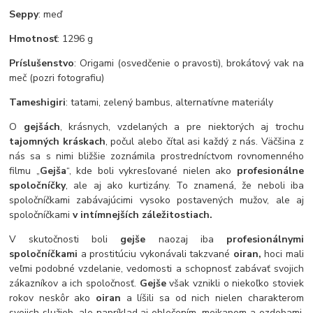
Seppy
: meď
Hmotnosť
: 1296 g
Príslušenstvo
: Origami (osvedčenie o pravosti), brokátový vak na
meč (pozri fotografiu)
Tameshigiri
: tatami, zelený bambus, alternatívne materiály
O
gejšách
, krásnych, vzdelaných a pre niektorých aj trochu
tajomných kráskach
, počul alebo čítal asi každý z nás. Väčšina z
nás sa s nimi bližšie zoznámila prostredníctvom rovnomenného
filmu „
Gejša
“, kde boli vykresľované nielen ako
profesionálne
spoločníčky
, ale aj ako kurtizány. To znamená, že neboli iba
spoločníčkami zabávajúcimi vysoko postavených mužov, ale aj
spoločníčkami
v intímnejších záležitostiach.
V skutočnosti boli
gejše
naozaj iba
profesionálnymi
spoločníčkami
a prostitúciu vykonávali takzvané
oiran,
hoci mali
veľmi podobné vzdelanie, vedomosti a schopnosť zabávať svojich
zákazníkov a ich spoločnosť.
Gejše
však vznikli o niekoľko stoviek
rokov neskôr ako
oiran
a líšili sa od nich nielen charakterom
svojich služieb, ale napríklad aj oblečením, mejkapom a ozdobami,