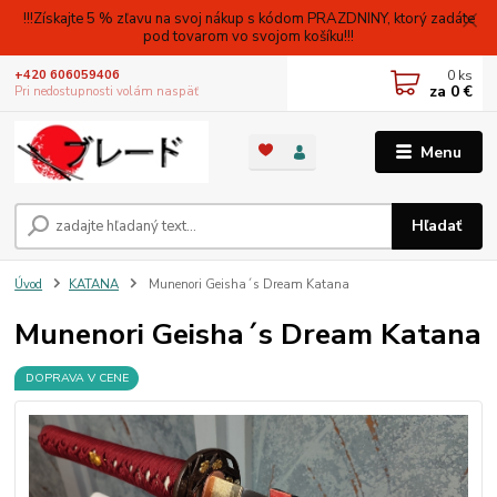
!!!Získajte 5 % zľavu na svoj nákup s kódom PRAZDNINY, ktorý zadáte
pod tovarom vo svojom košíku!!!
0
ks
+420 606059406
za
0 €
Pri nedostupnosti volám naspäť
Menu
Hľadať
Úvod
KATANA
Munenori Geisha´s Dream Katana
Munenori Geisha´s Dream Katana
DOPRAVA V CENE