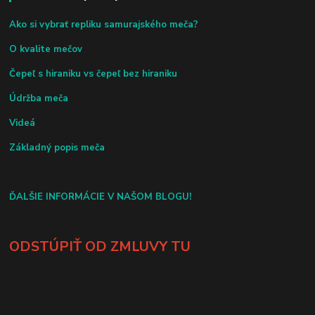
Ako si vybrať repliku samurajského meča?
O kvalite mečov
Čepeľ s hiraniku vs čepeľ bez hiraniku
Údržba meča
Videá
Základný popis meča
ĎALŠIE INFORMÁCIE V NAŠOM BLOGU!
ODSTÚPIŤ OD ZMLUVY TU