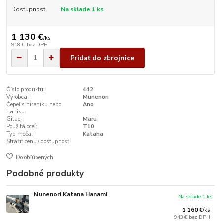
Dostupnosť
Na sklade 1 ks
1 130 €
/
ks
918 €
bez DPH
Pridať do zbrojnice
Číslo produktu:
442
Výrobca:
Munenori
Čepeľ s hiraniku nebo
Ano
haniku:
Gitae:
Maru
Použitá oceĺ:
T10
Typ meča:
Katana
Strážiť cenu / dostupnosť
Do obľúbených
Podobné produkty
Munenori Katana Hanami
Na sklade 1 ks
1 160 €
/
ks
943 €
bez DPH