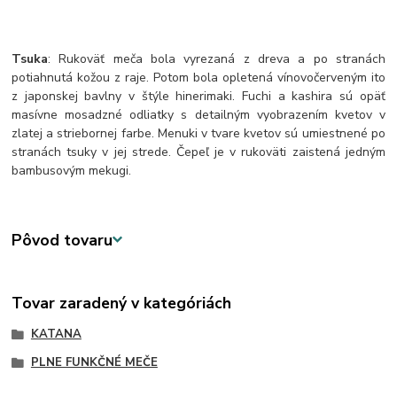
Tsuka
: Rukoväť meča bola vyrezaná z dreva a po stranách
potiahnutá kožou z raje. Potom bola opletená vínovočerveným ito
z japonskej bavlny v štýle hinerimaki. Fuchi a kashira sú opäť
masívne mosadzné odliatky s detailným vyobrazením kvetov v
zlatej a striebornej farbe. Menuki v tvare kvetov sú umiestnené po
stranách tsuky v jej strede. Čepeľ je v rukoväti zaistená jedným
bambusovým mekugi.
Pôvod tovaru
Tovar zaradený v kategóriách
KATANA
PLNE FUNKČNÉ MEČE