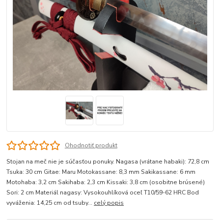
Ohodnotiť produkt
Stojan na meč nie je súčasťou ponuky. Nagasa (vrátane habaki): 72,8 cm
Tsuka: 30 cm Gitae: Maru Motokassane: 8,3 mm Sakikassane: 6 mm
Motohaba: 3,2 cm Sakihaba: 2,3 cm Kissaki: 3,8 cm (osobitne brúsené)
Sori: 2 cm Materiál nagasy: Vysokouhlíková oceľ T10/59-62 HRC Bod
vyváženia: 14,25 cm od tsuby...
celý popis