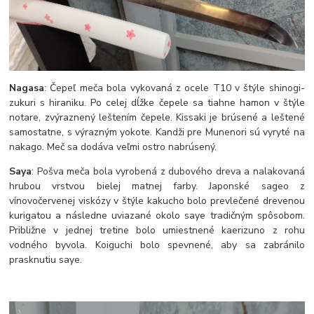
Nagasa
: Čepeľ meča bola vykovaná z ocele T10 v štýle shinogi-
zukuri s hiraniku. Po celej dĺžke čepele sa tiahne hamon v štýle
notare, zvýraznený leštením čepele. Kissaki je brúsené a leštené
samostatne, s výrazným yokote. Kandži pre Munenori sú vyryté na
nakago. Meč sa dodáva veľmi ostro nabrúsený.
Saya
: Pošva meča bola vyrobená z dubového dreva a nalakovaná
hrubou vrstvou bielej matnej farby. Japonské sageo z
vínovočervenej viskózy v štýle kakucho bolo prevlečené drevenou
kurigatou a následne uviazané okolo saye tradičným spôsobom.
Približne v jednej tretine bolo umiestnené kaerizuno z rohu
vodného byvola. Koiguchi bolo spevnené, aby sa zabránilo
prasknutiu saye.