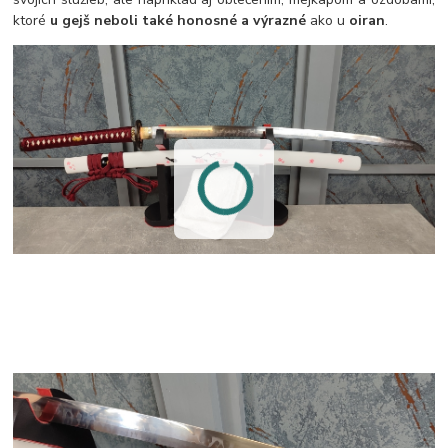
ktoré
u gejš neboli také honosné a výrazné
ako u
oiran
.