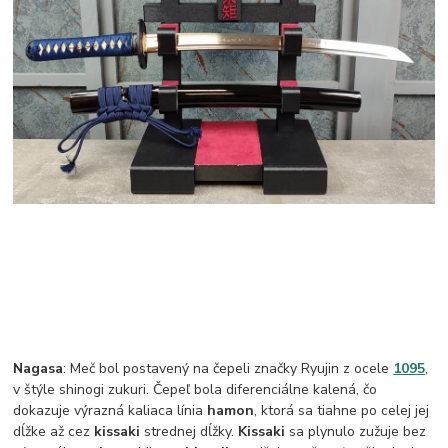
Nagasa
: Meč bol postavený na čepeli značky Ryujin z ocele
1095
,
v štýle shinogi zukuri. Čepeľ bola diferenciálne kalená, čo
dokazuje výrazná kaliaca línia
hamon
, ktorá sa tiahne po celej jej
dĺžke až cez
kissaki
strednej dĺžky.
Kissaki
sa plynulo zužuje bez