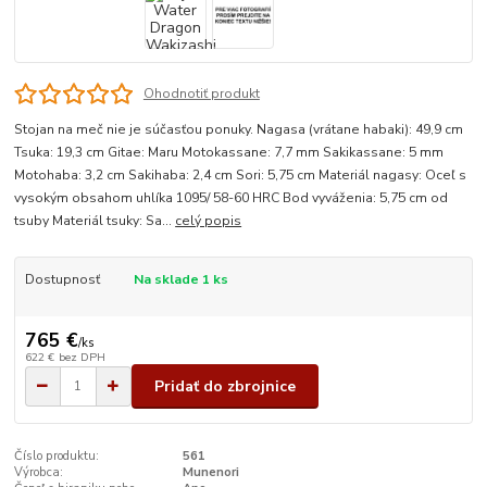
Ohodnotiť produkt
Stojan na meč nie je súčasťou ponuky. Nagasa (vrátane habaki): 49,9 cm
Tsuka: 19,3 cm Gitae: Maru Motokassane: 7,7 mm Sakikassane: 5 mm
Motohaba: 3,2 cm Sakihaba: 2,4 cm Sori: 5,75 cm Materiál nagasy: Oceľ s
vysokým obsahom uhlíka 1095/ 58-60 HRC Bod vyváženia: 5,75 cm od
tsuby Materiál tsuky: Sa...
celý popis
Dostupnosť
Na sklade 1 ks
765 €
/
ks
622 €
bez DPH
Pridať do zbrojnice
Číslo produktu:
561
Výrobca:
Munenori