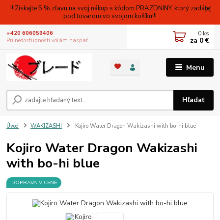
!!!Získajte 5 % zľavu na svoj nákup s kódom PRAZDNINY, ktorý zadáte
pod tovarom vo svojom košíku!!!
0
ks
+420 606059406
za
0 €
Pri nedostupnosti volám naspäť
Menu
Hľadať
Úvod
WAKIZASHI
Kojiro Water Dragon Wakizashi with bo-hi blue
Kojiro Water Dragon Wakizashi
with bo-hi blue
DOPRAVA V CENE