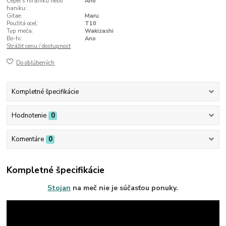
Čepeľ s hiraniku nebo
Ano
haniku:
Gitae:
Maru
Použitá oceĺ:
T10
Typ meča:
Wakizashi
Bo-hi:
Ano
Strážiť cenu / dostupnosť
Do obľúbených
Kompletné špecifikácie
Hodnotenie
0
Komentáre
0
Kompletné špecifikácie
Stojan
na meč nie je súčasťou ponuky.