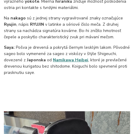
výrazného
yokote
. Mierna
hiraniku
znižuje možnosť poškodenia
ostria pri kontakte s tvrdými materiálmi.
Na
nakago
sú z jednej strany vygravírované znaky označujúce
Ryujin
, nápis
RYUJIN
v latinke a sériové číslo meča. Z druhej
strany sa nachádza signatúra kovárne. Bo-hi znížilo hmotnosť
čepele a poskytlo charakteristický zvuk pri mávaní mečom.
Saya:
Pošva je drevená a pokrytá čiernym lesklým lakom. Pôvodné
sageo bolo vymenené za sageo z viskózy v štýle Shigeuchi,
dovezené z
Japonska
od
Namikawa Heibei
, ktoré je prevlečené
drevenou kurigatou bez shitodome. Koiguchi bolo spevnené proti
prasknutiu saye.