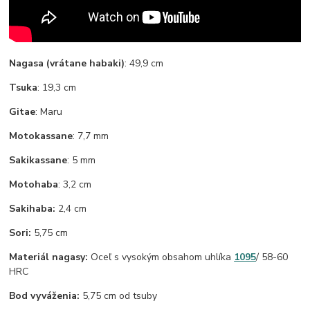
Nagasa (vrátane habaki)
:
49,9 cm
Tsuka
: 19,3 cm
Gitae
: Maru
Motokassane
: 7,7 mm
Sakikassane
: 5 mm
Motohaba
: 3,2 cm
Sakihaba:
2,4 cm
Sori:
5,75 cm
Materiál nagasy:
Oceľ s vysokým obsahom uhlíka
1095
/ 58-60
HRC
Bod vyváženia:
5,75 cm od tsuby