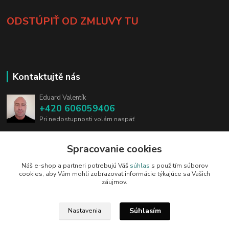
ODSTÚPIŤ OD ZMLUVY TU
Kontaktujtě nás
Eduard Valentík
+420 606059406
Pri nedostupnosti volám naspäť
info@blades.cz
Spracovanie cookies
Náš e-shop a partneri potrebujú Váš
súhlas
s použitím súborov
cookies, aby Vám mohli zobrazovať informácie týkajúce sa Vašich
záujmov.
Upravit sběr cookies.
Súhlasím
Nastavenia