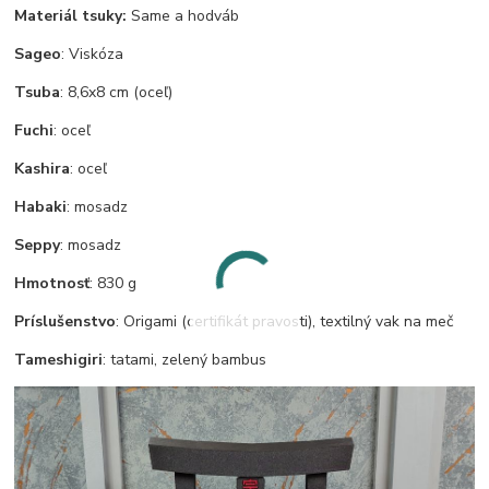
Materiál tsuky:
Same a hodváb
Sageo
: Viskóza
Tsuba
: 8,6x8 cm (oceľ)
Fuchi
: oceľ
Kashira
: oceľ
Habaki
: mosadz
Seppy
: mosadz
Hmotnosť
: 830 g
Príslušenstvo
: Origami (certifikát pravosti), textilný vak na meč
Tameshigiri
: tatami, zelený bambus