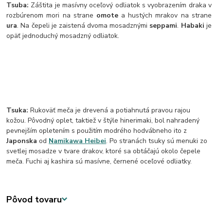
Tsuba:
Záštita je masívny oceľový odliatok s vyobrazením draka v
rozbúrenom mori na strane
omote
a hustých mrakov na strane
ura
. Na čepeli je zaistená dvoma mosadznými
seppami
.
Habaki
je
opäť jednoduchý mosadzný odliatok.
Tsuka:
Rukoväť meča je drevená a potiahnutá pravou rajou
kožou. Pôvodný oplet, taktiež v štýle hinerimaki, bol nahradený
pevnejším opletením s použitím modrého hodvábneho ito z
Japonska
od
Namikawa Heibei
. Po stranách tsuky sú menuki zo
svetlej mosadze v tvare drakov, ktoré sa obtáčajú okolo čepele
meča. Fuchi aj kashira sú masívne, černené oceľové odliatky.
Pôvod tovaru