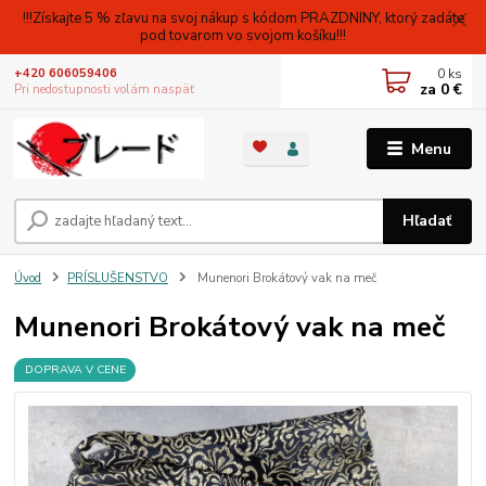
!!!Získajte 5 % zľavu na svoj nákup s kódom PRAZDNINY, ktorý zadáte
pod tovarom vo svojom košíku!!!
0
ks
+420 606059406
za
0 €
Pri nedostupnosti volám naspäť
Menu
Hľadať
Úvod
PRÍSLUŠENSTVO
Munenori Brokátový vak na meč
Munenori Brokátový vak na meč
DOPRAVA V CENE