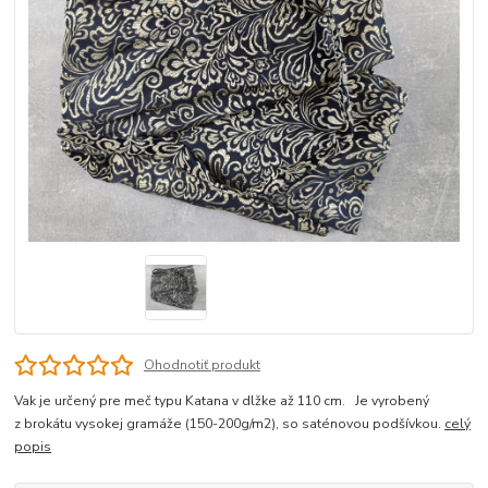
Ohodnotiť produkt
Vak je určený pre meč typu Katana v dlžke až 110 cm. Je vyrobený
z brokátu vysokej gramáže (150-200g/m2), so saténovou podšívkou.
celý
popis