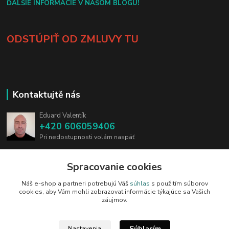
ĎALŠIE INFORMÁCIE V NAŠOM BLOGU!
ODSTÚPIŤ OD ZMLUVY TU
Kontaktujtě nás
Eduard Valentík
+420 606059406
Pri nedostupnosti volám naspäť
info@blades.cz
Spracovanie cookies
Náš e-shop a partneri potrebujú Váš
súhlas
s použitím súborov
cookies, aby Vám mohli zobrazovať informácie týkajúce sa Vašich
záujmov.
Upravit sběr cookies.
Súhlasím
Nastavenia