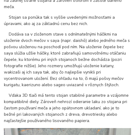
na zadnej strane stojana a zároveň otvorom v záštite daného
meča.
Stojan sa ponúka tak s vyššie uvedenými možnosťami a
úpravami, ako aj za základnú cenu bez nich.
Dodáva sa v zloženom stave s odnímateľnými háčikmi na
uloženie dvoch mečov v saya (napr. daishō) alebo jedného meča s
pošvou uloženou na poschodí pod ním. Na uloženie čepele bez
saya slúžia užšie háčiky, ktoré zabraňujú samovoľnému otáčaniu
čepele, ku ktorému pri iných stojanoch bežne dochádza (pozri
fotografie nižšie). Jeho rozmery umožňujú uloženie katany,
wakizaši aj ich saya tak, aby čo najlepšie vynikli pri
vycentrovanom uložení. Bez ohľadu na to, či majú pošvy mečov
kurigatu, kaerizuno alebo sageo uviazané v rôznych štýloch.
Vďaka 3D tlači má tento stojan stabilné parametre a vzájomne
kompatibilné diely. Zároveň nehrozí odieranie laku zo stojana pri
častom používaní meča a jeho opätovnom ukladaní, ako je to
bežné pri lakovaných stojanoch z dreva, drevotriesky alebo
najčastejšie používaného lisovaného papiera.