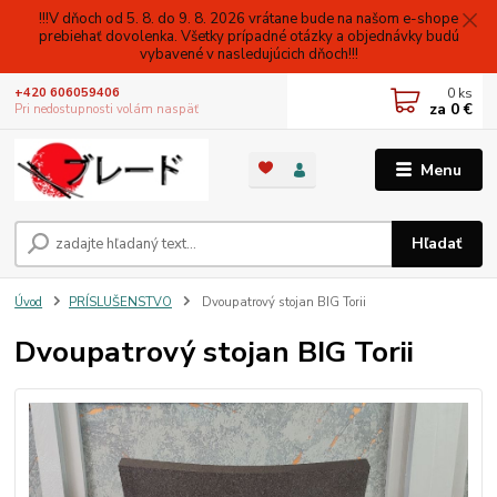
!!!V dňoch od 5. 8. do 9. 8. 2026 vrátane bude na našom e-shope
prebiehať dovolenka. Všetky prípadné otázky a objednávky budú
vybavené v nasledujúcich dňoch!!!
0
ks
+420 606059406
za
0 €
Pri nedostupnosti volám naspäť
Menu
Hľadať
Úvod
PRÍSLUŠENSTVO
Dvoupatrový stojan BIG Torii
Dvoupatrový stojan BIG Torii