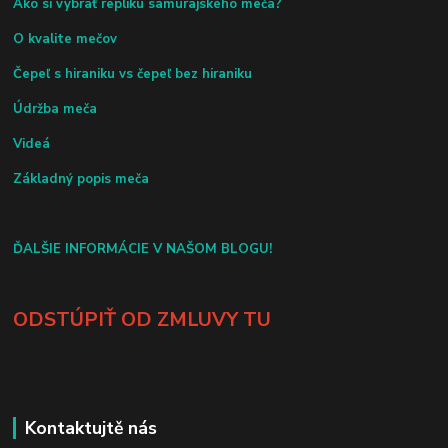
Ako si vybrať repliku samurajského meča?
O kvalite mečov
Čepeľ s hiraniku vs čepeľ bez hiraniku
Údržba meča
Videá
Základný popis meča
ĎALŠIE INFORMÁCIE V NAŠOM BLOGU!
ODSTÚPIŤ OD ZMLUVY TU
Kontaktujtě nás