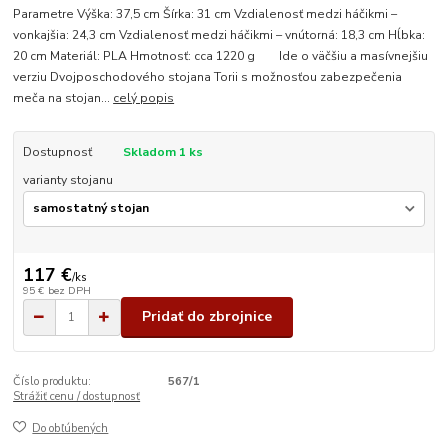
Parametre Výška: 37,5 cm Šírka: 31 cm Vzdialenosť medzi háčikmi –
vonkajšia: 24,3 cm Vzdialenosť medzi háčikmi – vnútorná: 18,3 cm Hĺbka:
20 cm Materiál: PLA Hmotnosť: cca 1220 g Ide o väčšiu a masívnejšiu
verziu Dvojposchodového stojana Torii s možnosťou zabezpečenia
meča na stojan...
celý popis
Dostupnosť
Skladom 1 ks
varianty stojanu
117 €
/
ks
95 €
bez DPH
Pridať do zbrojnice
Číslo produktu:
567/1
Strážiť cenu / dostupnosť
Do obľúbených