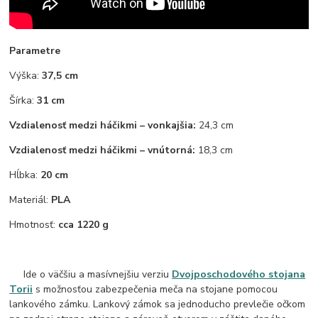
Parametre
Výška:
37,5 cm
Šírka:
31 cm
Vzdialenosť medzi háčikmi – vonkajšia:
24,3 cm
Vzdialenosť medzi háčikmi – vnútorná:
18,3 cm
Hĺbka:
20 cm
Materiál:
PLA
Hmotnosť:
cca 1220 g
Ide o väčšiu a masívnejšiu verziu
Dvojposchodového stojana
Torii
s možnosťou zabezpečenia meča na stojane pomocou
lankového zámku. Lankový zámok sa jednoducho prevlečie očkom