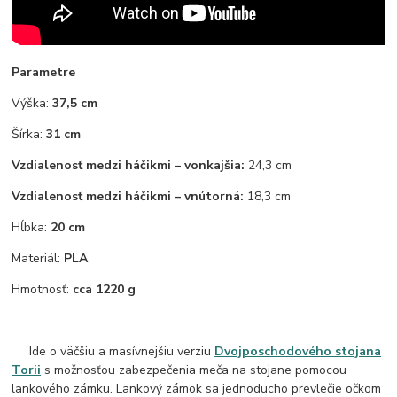
Parametre
Výška:
37,5 cm
Šírka:
31 cm
Vzdialenosť medzi háčikmi – vonkajšia:
24,3 cm
Vzdialenosť medzi háčikmi – vnútorná:
18,3 cm
Hĺbka:
20 cm
Materiál:
PLA
Hmotnosť:
cca 1220 g
Ide o väčšiu a masívnejšiu verziu
Dvojposchodového stojana
Torii
s možnosťou zabezpečenia meča na stojane pomocou
lankového zámku. Lankový zámok sa jednoducho prevlečie očkom