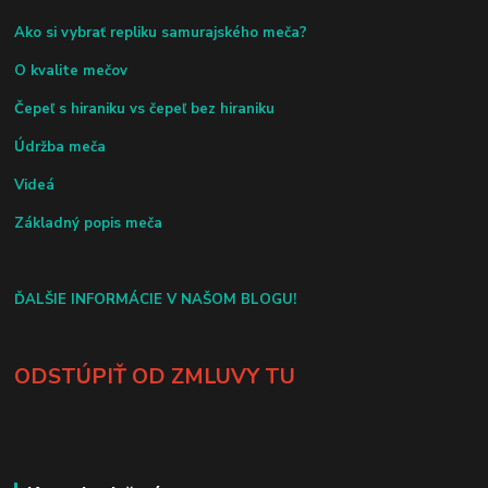
Ako si vybrať repliku samurajského meča?
O kvalite mečov
Čepeľ s hiraniku vs čepeľ bez hiraniku
Údržba meča
Videá
Základný popis meča
ĎALŠIE INFORMÁCIE V NAŠOM BLOGU!
ODSTÚPIŤ OD ZMLUVY TU