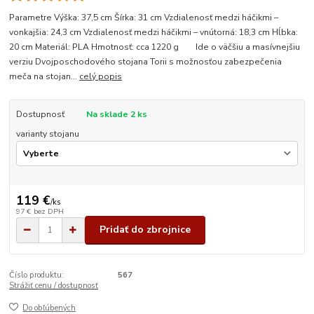
Parametre Výška: 37,5 cm Šírka: 31 cm Vzdialenosť medzi háčikmi –
vonkajšia: 24,3 cm Vzdialenosť medzi háčikmi – vnútorná: 18,3 cm Hĺbka:
20 cm Materiál: PLA Hmotnosť: cca 1220 g Ide o väčšiu a masívnejšiu
verziu Dvojposchodového stojana Torii s možnosťou zabezpečenia
meča na stojan...
celý popis
Dostupnosť
Na sklade 2 ks
varianty stojanu
119 €
/
ks
97 €
bez DPH
Pridať do zbrojnice
Číslo produktu:
567
Strážiť cenu / dostupnosť
Do obľúbených