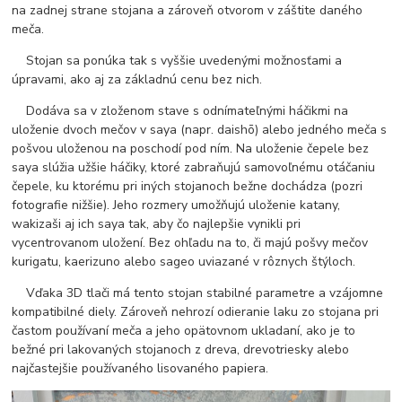
na zadnej strane stojana a zároveň otvorom v záštite daného
meča.
Stojan sa ponúka tak s vyššie uvedenými možnosťami a
úpravami, ako aj za základnú cenu bez nich.
Dodáva sa v zloženom stave s odnímateľnými háčikmi na
uloženie dvoch mečov v saya (napr. daishō) alebo jedného meča s
pošvou uloženou na poschodí pod ním. Na uloženie čepele bez
saya slúžia užšie háčiky, ktoré zabraňujú samovoľnému otáčaniu
čepele, ku ktorému pri iných stojanoch bežne dochádza (pozri
fotografie nižšie). Jeho rozmery umožňujú uloženie katany,
wakizaši aj ich saya tak, aby čo najlepšie vynikli pri
vycentrovanom uložení. Bez ohľadu na to, či majú pošvy mečov
kurigatu, kaerizuno alebo sageo uviazané v rôznych štýloch.
Vďaka 3D tlači má tento stojan stabilné parametre a vzájomne
kompatibilné diely. Zároveň nehrozí odieranie laku zo stojana pri
častom používaní meča a jeho opätovnom ukladaní, ako je to
bežné pri lakovaných stojanoch z dreva, drevotriesky alebo
najčastejšie používaného lisovaného papiera.