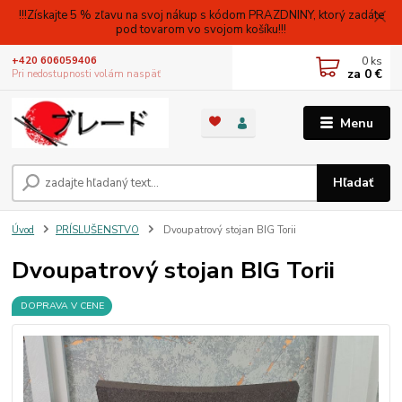
!!!Získajte 5 % zľavu na svoj nákup s kódom PRAZDNINY, ktorý zadáte
pod tovarom vo svojom košíku!!!
0
ks
+420 606059406
za
0 €
Pri nedostupnosti volám naspäť
Menu
Hľadať
Úvod
PRÍSLUŠENSTVO
Dvoupatrový stojan BIG Torii
Dvoupatrový stojan BIG Torii
DOPRAVA V CENE